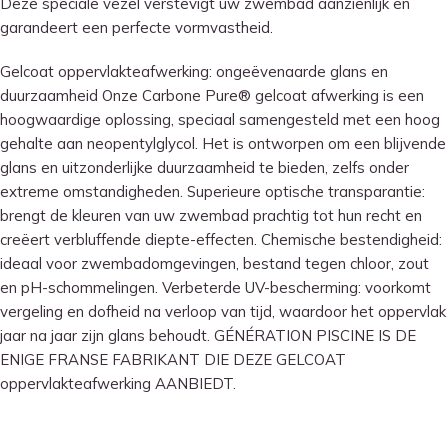
Deze speciale vezel verstevigt uw zwembad aanzienlijk en
garandeert een perfecte vormvastheid.
Gelcoat oppervlakteafwerking: ongeëvenaarde glans en
duurzaamheid Onze Carbone Pure® gelcoat afwerking is een
hoogwaardige oplossing, speciaal samengesteld met een hoog
gehalte aan neopentylglycol. Het is ontworpen om een ​​blijvende
glans en uitzonderlijke duurzaamheid te bieden, zelfs onder
extreme omstandigheden. Superieure optische transparantie:
brengt de kleuren van uw zwembad prachtig tot hun recht en
creëert verbluffende diepte-effecten. Chemische bestendigheid:
ideaal voor zwembadomgevingen, bestand tegen chloor, zout
en pH-schommelingen. Verbeterde UV-bescherming: voorkomt
vergeling en dofheid na verloop van tijd, waardoor het oppervlak
jaar na jaar zijn glans behoudt. GÉNÉRATION PISCINE IS DE
ENIGE FRANSE FABRIKANT DIE DEZE GELCOAT
oppervlakteafwerking AANBIEDT.