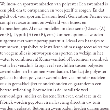
Wellness- en sportzwembaden van polyester Een zwembad is
een plek om te ontspannen en voor jezelf te zorgen.
En dat
geldt ook voor sporten.
Daarom heeft Generation Piscine een
compleet assortiment ontwikkeld voor fitness en
balneotherapie.
Al onze modellen in deze serie (Classic (A)
en (B), Dyptik (A) en (B), enz.) kunnen optioneel worden
uitgerust met watersportapparatuur.
Ideaal om baantjes te
zwemmen, aquabikes te installeren of massageaccessoires toe
te voegen; alles is ontworpen om sporten en welzijn in het
water te combineren!
Kuinzwembad of betonnen zwembad:
wat is het verschil?
Er zijn veel verschillen tussen polyester
zwembaden en betonnen zwembaden.
Dankzij de polyester
gelcoat hebben polyester zwembaden veel minder nadelen:
ze zijn gemakkelijker te onderhouden en garanderen een
betere afdichting.
Bovendien is de installatie veel
eenvoudiger, sneller en kosteneffectiever, omdat ze in de
fabriek worden gegoten en na levering direct in uw tuin
worden geplaatst.
Betonnen zwembaden bieden daarentegen