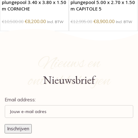
plungepool 3.40 x 3.80 x 1.50
plungepool 5.00 x 2.70 x 1.50
m CORNICHE
m CAPITOLE 5
€
8,200.00
€
8,900.00
€
10,500.00
€
12,995.00
Incl. BTW
Incl. BTW
Nieuws en
ontwikkelingen
Nieuwsbrief
Email address: