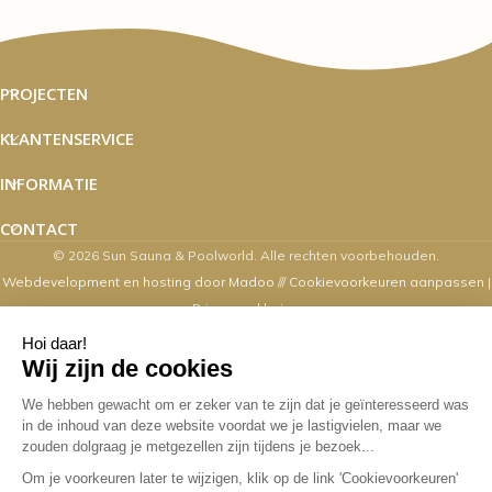
PROJECTEN
KLANTENSERVICE
INFORMATIE
CONTACT
© 2026 Sun Sauna & Poolworld. Alle rechten voorbehouden.
Webdevelopment en hosting door Madoo
///
Cookievoorkeuren aanpassen
|
Privacyverklaring
Zaterdag's zijn wij van 10.00 t/m 16.00
uur geopend
Overige dagen mogelijk op afspraak. Contact via email,
webshop, whatsapp en telefonisch kan op alle