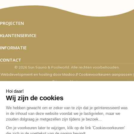
PROJECTEN
KLANTENSERVICE
INFORMATIE
CONTACT
© 2026 Sun Sauna & Poolworld. Alle rechten voorbehouden.
Webdevelopment en hosting door Madoo
///
Cookievoorkeuren aanpassen
|
Privacyverklaring
Zaterdag's zijn wij van 10.00 t/m 16.00
uur geopend
Overige dagen mogelijk op afspraak. Contact via email,
webshop, whatsapp en telefonisch kan op alle