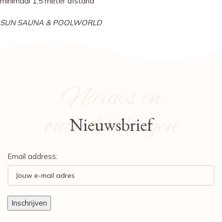
minimaal 1,5 meter afstand
SUN SAUNA & POOLWORLD
Nieuws en
ontwikkelingen
Nieuwsbrief
Email address: