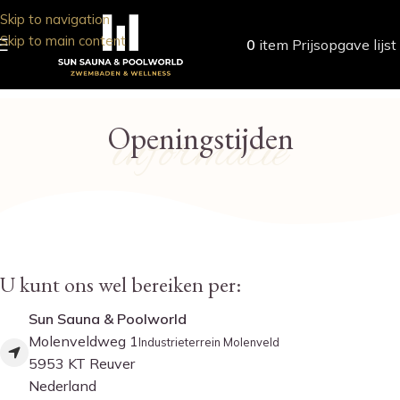
Skip to navigation
Skip to main content
0
item
Prijsopgave lijst
Openingstijden
informatie
U kunt ons wel bereiken per:
Sun Sauna & Poolworld
Molenveldweg 1
Industrieterrein Molenveld
5953 KT Reuver
Nederland