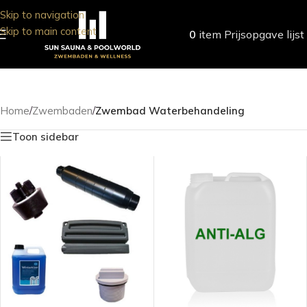
Skip to navigation
Skip to main content
0
item
Prijsopgave lijst
Home
/
Zwembaden
/
Zwembad Waterbehandeling
Toon sidebar