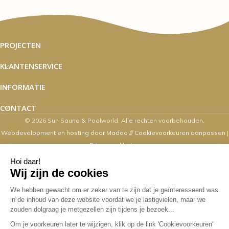
PROJECTEN
KLANTENSERVICE
INFORMATIE
CONTACT
© 2026 Sun Sauna & Poolworld. Alle rechten voorbehouden.
Webdevelopment en hosting door Madoo
///
Cookievoorkeuren aanpassen
|
Privacyverklaring
Zaterdag's zijn wij van 10.00 t/m 16.00
uur geopend
Overige dagen mogelijk op afspraak. Contact via email,
webshop, whatsapp en telefonisch kan op alle