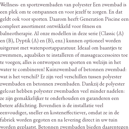
Wellness- en sportzwembaden van polyester Een zwembad is
een plek om te ontspannen en voor jezelf te zorgen.
En dat
geldt ook voor sporten.
Daarom heeft Generation Piscine een
compleet assortiment ontwikkeld voor fitness en
balneotherapie.
Al onze modellen in deze serie (Classic (A)
en (B), Dyptik (A) en (B), enz.) kunnen optioneel worden
uitgerust met watersportapparatuur.
Ideaal om baantjes te
zwemmen, aquabikes te installeren of massageaccessoires toe
te voegen; alles is ontworpen om sporten en welzijn in het
water te combineren!
Kuinzwembad of betonnen zwembad:
wat is het verschil?
Er zijn veel verschillen tussen polyester
zwembaden en betonnen zwembaden.
Dankzij de polyester
gelcoat hebben polyester zwembaden veel minder nadelen:
ze zijn gemakkelijker te onderhouden en garanderen een
betere afdichting.
Bovendien is de installatie veel
eenvoudiger, sneller en kosteneffectiever, omdat ze in de
fabriek worden gegoten en na levering direct in uw tuin
worden geplaatst.
Betonnen zwembaden bieden daarentegen