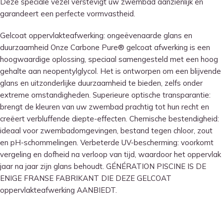
Deze speciale vezel verstevigt uw zwembad aanzienlijk en
garandeert een perfecte vormvastheid.
Gelcoat oppervlakteafwerking: ongeëvenaarde glans en
duurzaamheid Onze Carbone Pure® gelcoat afwerking is een
hoogwaardige oplossing, speciaal samengesteld met een hoog
gehalte aan neopentylglycol. Het is ontworpen om een ​​blijvende
glans en uitzonderlijke duurzaamheid te bieden, zelfs onder
extreme omstandigheden. Superieure optische transparantie:
brengt de kleuren van uw zwembad prachtig tot hun recht en
creëert verbluffende diepte-effecten. Chemische bestendigheid:
ideaal voor zwembadomgevingen, bestand tegen chloor, zout
en pH-schommelingen. Verbeterde UV-bescherming: voorkomt
vergeling en dofheid na verloop van tijd, waardoor het oppervlak
jaar na jaar zijn glans behoudt. GÉNÉRATION PISCINE IS DE
ENIGE FRANSE FABRIKANT DIE DEZE GELCOAT
oppervlakteafwerking AANBIEDT.