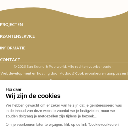
PROJECTEN
KLANTENSERVICE
INFORMATIE
CONTACT
© 2026 Sun Sauna & Poolworld. Alle rechten voorbehouden.
Webdevelopment en hosting door Madoo
///
Cookievoorkeuren aanpassen
|
Privacyverklaring
Zaterdag's zijn wij van 10.00 t/m 16.00
uur geopend
Overige dagen mogelijk op afspraak. Contact via email,
webshop, whatsapp en telefonisch kan op alle