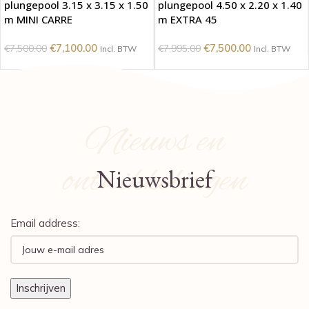
plungepool 3.15 x 3.15 x 1.50
plungepool 4.50 x 2.20 x 1.40
m MINI CARRE
m EXTRA 45
€
7,100.00
€
7,500.00
€
7,500.00
€
7,995.00
Incl. BTW
Incl. BTW
Nieuws en
ontwikkelingen
Nieuwsbrief
Email address: