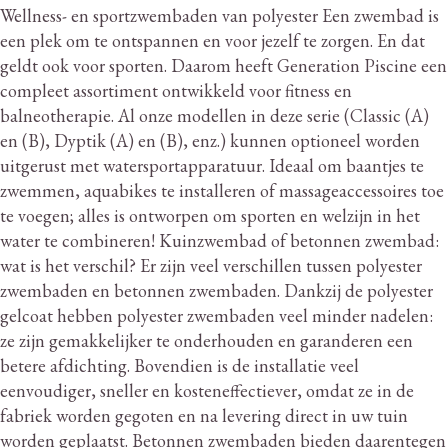
Wellness- en sportzwembaden van polyester Een zwembad is
een plek om te ontspannen en voor jezelf te zorgen.
En dat
geldt ook voor sporten.
Daarom heeft Generation Piscine een
compleet assortiment ontwikkeld voor fitness en
balneotherapie.
Al onze modellen in deze serie (Classic (A)
en (B), Dyptik (A) en (B), enz.) kunnen optioneel worden
uitgerust met watersportapparatuur.
Ideaal om baantjes te
zwemmen, aquabikes te installeren of massageaccessoires toe
te voegen; alles is ontworpen om sporten en welzijn in het
water te combineren!
Kuinzwembad of betonnen zwembad:
wat is het verschil?
Er zijn veel verschillen tussen polyester
zwembaden en betonnen zwembaden.
Dankzij de polyester
gelcoat hebben polyester zwembaden veel minder nadelen:
ze zijn gemakkelijker te onderhouden en garanderen een
betere afdichting.
Bovendien is de installatie veel
eenvoudiger, sneller en kosteneffectiever, omdat ze in de
fabriek worden gegoten en na levering direct in uw tuin
worden geplaatst.
Betonnen zwembaden bieden daarentegen