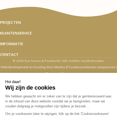
PROJECTEN
KLANTENSERVICE
INFORMATIE
CONTACT
© 2026 Sun Sauna & Poolworld. Alle rechten voorbehouden.
Webdevelopment en hosting door Madoo
///
Cookievoorkeuren aanpassen
|
Privacyverklaring
Zaterdag's zijn wij van 10.00 t/m 16.00
uur geopend
Overige dagen mogelijk op afspraak. Contact via email,
webshop, whatsapp en telefonisch kan op alle