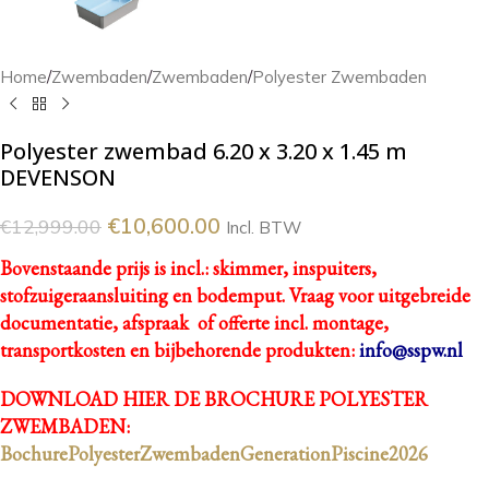
Home
/
Zwembaden
/
Zwembaden
/
Polyester Zwembaden
Polyester zwembad 6.20 x 3.20 x 1.45 m
DEVENSON
€
10,600.00
€
12,999.00
Incl. BTW
Bovenstaande prijs is incl.: skimmer, inspuiters,
stofzuigeraansluiting en bodemput.
Vraag voor uitgebreide
documentatie, afspraak of offerte incl. montage,
transportkosten en bijbehorende produkten:
info@sspw.nl
DOWNLOAD HIER DE BROCHURE POLYESTER
ZWEMBADEN:
BochurePolyesterZwembadenGenerationPiscine2026