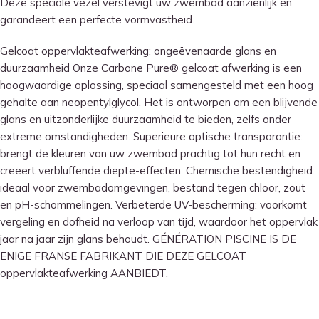
Deze speciale vezel verstevigt uw zwembad aanzienlijk en
garandeert een perfecte vormvastheid.
Gelcoat oppervlakteafwerking: ongeëvenaarde glans en
duurzaamheid Onze Carbone Pure® gelcoat afwerking is een
hoogwaardige oplossing, speciaal samengesteld met een hoog
gehalte aan neopentylglycol. Het is ontworpen om een ​​blijvende
glans en uitzonderlijke duurzaamheid te bieden, zelfs onder
extreme omstandigheden. Superieure optische transparantie:
brengt de kleuren van uw zwembad prachtig tot hun recht en
creëert verbluffende diepte-effecten. Chemische bestendigheid:
ideaal voor zwembadomgevingen, bestand tegen chloor, zout
en pH-schommelingen. Verbeterde UV-bescherming: voorkomt
vergeling en dofheid na verloop van tijd, waardoor het oppervlak
jaar na jaar zijn glans behoudt. GÉNÉRATION PISCINE IS DE
ENIGE FRANSE FABRIKANT DIE DEZE GELCOAT
oppervlakteafwerking AANBIEDT.