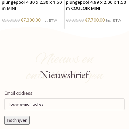
plungepool 4.30 x 2.30 x 1.50
plungepool 4.99 x 2.00 x 1.50
m MINI
m COULOIR MINI
€
7,300.00
€
7,700.00
€
9,600.00
€
9,995.00
Incl. BTW
Incl. BTW
Nieuws en
ontwikkelingen
Nieuwsbrief
Email address: