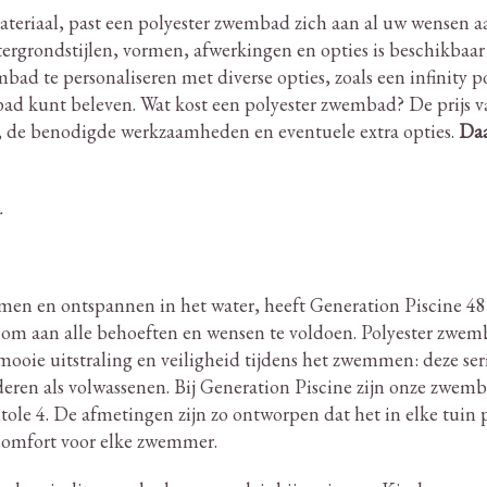
ateriaal, past een polyester zwembad zich aan al uw wensen a
ergrondstijlen, vormen, afwerkingen en opties is beschikbaar 
d te personaliseren met diverse opties, zoals een infinity po
ad kunt beleven.
Wat kost een polyester zwembad?
De prijs v
g, de benodigde werkzaamheden en eventuele extra opties.
Daa
.
men en ontspannen in het water, heeft Generation Piscine 4
s om aan alle behoeften en wensen te voldoen.
Polyester zwem
mooie uitstraling en veiligheid tijdens het zwemmen: deze seri
deren als volwassenen.
Bij Generation Piscine zijn onze zwem
le 4. De afmetingen zijn zo ontworpen dat het in elke tuin pa
omfort voor elke zwemmer.