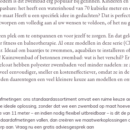
dem is dit zwembad erg populair bij gezinnen.
Kinderen en 
sbare: het heeft een waterinhoud van 70 kubieke meter en e
maat Heeft u een specifiek idee in gedachten?
Dat is perfec
orpen om volledig aan al uw wensen te voldoen, of het nu gaa
n plek om te ontspannen en voor jezelf te zorgen.
En dat gel
 fitness en balneotherapie.
Al onze modellen in deze serie (Cla
r.
Ideaal om baantjes te zwemmen, aquabikes te installeren of 
!
Kuinzwembad of betonnen zwembad: wat is het verschil?
Er 
gelcoat hebben polyester zwembaden veel minder nadelen: ze 
 veel eenvoudiger, sneller en kosteneffectiever, omdat ze in 
n daarentegen een veel kleinere keuze aan modellen en ont
 afmetingen: ons standaardassortiment omvat een ruime keuze a
l de ideale oplossing, zonder dat we een zwembad op maat hoeve
an 11 meter – en indien nodig flexibel uitbreidbaar – is dit de 
dafmetingen vallen, dan creëren we maatwerkoplossingen die 
p aan. Vraag nu een gratis adviesgesprek aan