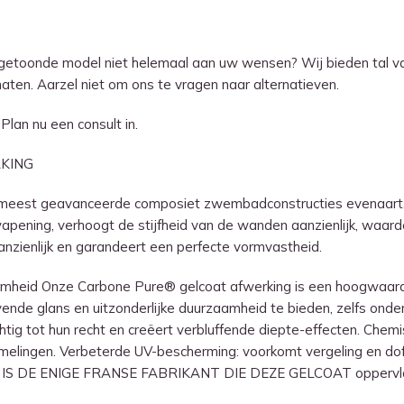
getoonde model niet helemaal aan uw wensen? Wij bieden tal va
n. Aarzel niet om ons te vragen naar alternatieven.
lan nu een consult in.
KING
e meest geavanceerde composiet zwembadconstructies evenaart.
 wapening, verhoogt de stijfheid van de wanden aanzienlijk, waa
zienlijk en garandeert een perfecte vormvastheid.
amheid Onze Carbone Pure® gelcoat afwerking is een hoogwaard
jvende glans en uitzonderlijke duurzaamheid te bieden, zelfs on
ig tot hun recht en creëert verbluffende diepte-effecten. Chemi
ingen. Verbeterde UV-bescherming: voorkomt vergeling en dofhe
CINE IS DE ENIGE FRANSE FABRIKANT DIE DEZE GELCOAT opperv