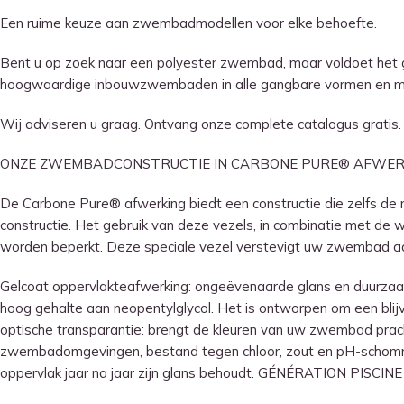
Een ruime keuze aan zwembadmodellen voor elke behoefte.
Bent u op zoek naar een polyester zwembad, maar voldoet het 
hoogwaardige inbouwzwembaden in alle gangbare vormen en mate
Wij adviseren u graag. Ontvang onze complete catalogus gratis. P
ONZE ZWEMBADCONSTRUCTIE IN CARBONE PURE® AFWER
De Carbone Pure® afwerking biedt een constructie die zelfs d
constructie. Het gebruik van deze vezels, in combinatie met de
worden beperkt. Deze speciale vezel verstevigt uw zwembad aan
Gelcoat oppervlakteafwerking: ongeëvenaarde glans en duurza
hoog gehalte aan neopentylglycol. Het is ontworpen om een ​​bli
optische transparantie: brengt de kleuren van uw zwembad pracht
zwembadomgevingen, bestand tegen chloor, zout en pH-schommel
oppervlak jaar na jaar zijn glans behoudt. GÉNÉRATION PIS