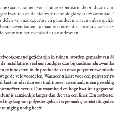
ine staat synoniem voor Franse expertise in de productie va
gste kwaliteit en de nieuwste technologie voor uw zwembad.
O
r delen wij onze expertise en garanderen wij een onberispelij
 polyester zwembaden op maat te creëren die aan al uw wensen 
or de bouw van het zwembad van uw dromen.
elvoorkomend gezicht zijn in tuinen, worden gemaakt van één
n de installatie is veel eenvoudiger dan bij traditionele zwemb
 te innoveren in de productie van onze polyester zwembaden
nwege de vele voordelen.
Wanneer u kiest voor een polyester zw
d kost minder dan een traditioneel zwembad, is een geweldig
osteneffectiever is. Duurzaamheid en hoge kwaliteit gegarande
duur is aanzienlijk langer dan die van een liner. Een rotbest
ngslaag van polyester gelcoat is gemaakt, vereist dit gede
 reiniging nodig heeft.