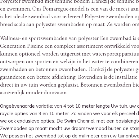
Polyester zwembad met schuine bodem Dankzij de schuine bo
en zwemmen.
Ons Pomaregue-model is een van de meest aanpa
is het ideale zwembad voor iedereen!
Polyester zwembaden op 
breed scala aan polyester zwembaden op maat.
Ze worden ontw
Wellness- en sportzwembaden van polyester Een zwembad is ee
Generation Piscine een compleet assortiment ontwikkeld voor
kunnen optioneel worden uitgerust met watersportapparatuu
ontworpen om sporten en welzijn in het water te combineren
zwembaden en betonnen zwembaden.
Dankzij de polyester 
garanderen een betere afdichting.
Bovendien is de installatie
direct in uw tuin worden geplaatst.
Betonnen zwembaden biede
aanzienlijk minder duurzaam.
Ongeëvenaarde variatie: van 4 tot 10 meter lengte Uw tuin, uw
royale opties van 9 en 10 meter. Zo vinden we voor elk percee
we ook exclusieve opties: De Swim Channel: met een basislengte v
Zwembaden op maat: mocht uw droomzwembad buiten de standaar
We passen het zwembad tot op de millimeter aan uw tuinontwer