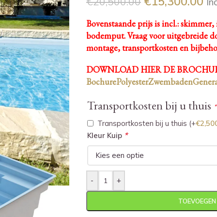
€
15,300.00
€
20,500.00
In
Bovenstaande prijs is incl.: skimmer, 
bodemput.
Vraag voor uitgebreide do
montage, transportkosten en bijbeh
DOWNLOAD HIER DE BROCHUR
BochurePolyesterZwembadenGenera
Transportkosten bij u thuis
*
Transportkosten bij u thuis
(+
€
2,50
*
Kleur Kuip
-
+
TOEVOEGEN