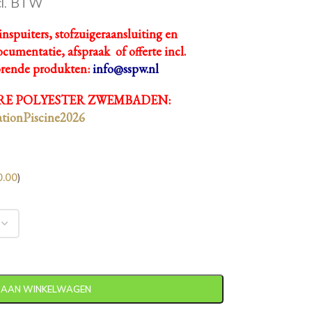
cl. BTW
inspuiters, stofzuigeraansluiting en
cumentatie, afspraak of offerte incl.
orende produkten:
info@sspw.nl
E POLYESTER ZWEMBADEN:
tionPiscine2026
0.00
)
 AAN WINKELWAGEN