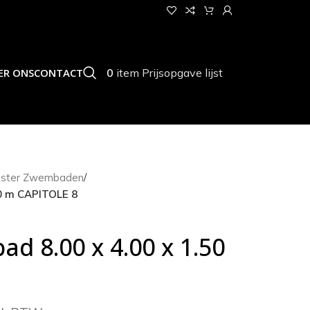
0
item
Prijsopgave lijst
ER ONS
CONTACT
ester Zwembaden
/
50 m CAPITOLE 8
d 8.00 x 4.00 x 1.50