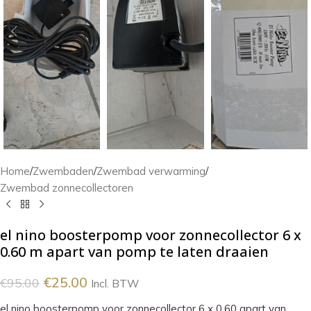
Home
/
Zwembaden
/
Zwembad verwarming
/
Zwembad zonnecollectoren
el nino boosterpomp voor zonnecollector 6 x
0.60 m apart van pomp te laten draaien
€
25.00
€
95.00
Incl. BTW
el nino boosterpomp voor zonnecollector 6 x 0.60 apart van