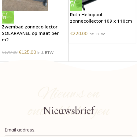
Roth Heliopool
-30%
zonnecollector 109 x 110cm
Zwembad zonnecollector
SOLARPANEL op maat per
€
220.00
Incl. BTW
m2
€
125.00
€
179.00
Incl. BTW
Nieuws en
ontwikkelingen
Nieuwsbrief
Email address: