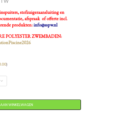
 BTW
inspuiters, stofzuigeraansluiting en
cumentatie, afspraak of offerte incl.
orende produkten:
info@sspw.nl
E POLYESTER ZWEMBADEN:
tionPiscine2026
0.00
)
 AAN WINKELWAGEN