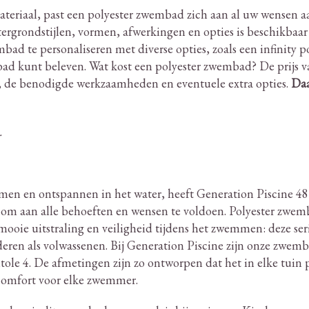
ateriaal, past een polyester zwembad zich aan al uw wensen a
ergrondstijlen, vormen, afwerkingen en opties is beschikbaar 
d te personaliseren met diverse opties, zoals een infinity po
ad kunt beleven.
Wat kost een polyester zwembad?
De prijs v
g, de benodigde werkzaamheden en eventuele extra opties.
Daa
.
men en ontspannen in het water, heeft Generation Piscine 4
s om aan alle behoeften en wensen te voldoen.
Polyester zwem
mooie uitstraling en veiligheid tijdens het zwemmen: deze seri
deren als volwassenen.
Bij Generation Piscine zijn onze zwem
le 4. De afmetingen zijn zo ontworpen dat het in elke tuin pa
omfort voor elke zwemmer.