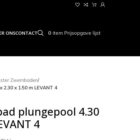
0
item
Prijsopgave lijst
ER ONS
CONTACT
ester Zwembaden
/
x 2.30 x 1.50 m LEVANT 4
ad plungepool 4.30
LEVANT 4