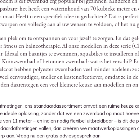
dem is dit zwembad erg populair bij gezinnen.
Kinderen en 
sbare: het heeft een waterinhoud van 70 kubieke meter en e
maat Heeft u een specifiek idee in gedachten?
Dat is perfec
orpen om volledig aan al uw wensen te voldoen, of het nu gaa
n plek om te ontspannen en voor jezelf te zorgen.
En dat gel
 fitness en balneotherapie.
Al onze modellen in deze serie (Cla
r.
Ideaal om baantjes te zwemmen, aquabikes te installeren of 
!
Kuinzwembad of betonnen zwembad: wat is het verschil?
Er 
gelcoat hebben polyester zwembaden veel minder nadelen: ze 
 veel eenvoudiger, sneller en kosteneffectiever, omdat ze in 
n daarentegen een veel kleinere keuze aan modellen en ont
 afmetingen: ons standaardassortiment omvat een ruime keuze a
l de ideale oplossing, zonder dat we een zwembad op maat hoeve
an 11 meter – en indien nodig flexibel uitbreidbaar – is dit de 
dafmetingen vallen, dan creëren we maatwerkoplossingen die 
p aan. Vraag nu een gratis adviesgesprek aan