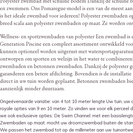
Polyester zwembad met schuine bodem Dankzij de schuine bo
en zwemmen.
Ons Pomaregue-model is een van de meest aanpa
is het ideale zwembad voor iedereen!
Polyester zwembaden op 
breed scala aan polyester zwembaden op maat.
Ze worden ontw
Wellness- en sportzwembaden van polyester Een zwembad is ee
Generation Piscine een compleet assortiment ontwikkeld voor
kunnen optioneel worden uitgerust met watersportapparatuu
ontworpen om sporten en welzijn in het water te combineren
zwembaden en betonnen zwembaden.
Dankzij de polyester 
garanderen een betere afdichting.
Bovendien is de installatie
direct in uw tuin worden geplaatst.
Betonnen zwembaden biede
aanzienlijk minder duurzaam.
Ongeëvenaarde variatie: van 4 tot 10 meter lengte Uw tuin, uw
royale opties van 9 en 10 meter. Zo vinden we voor elk percee
we ook exclusieve opties: De Swim Channel: met een basislengte v
Zwembaden op maat: mocht uw droomzwembad buiten de standaar
We passen het zwembad tot op de millimeter aan uw tuinontwer