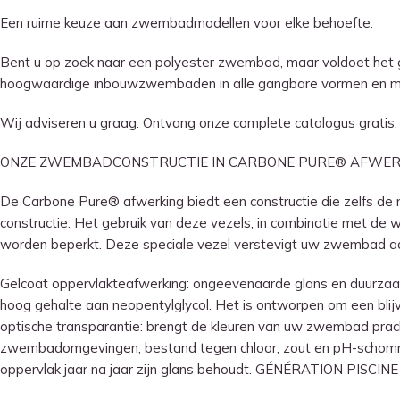
Een ruime keuze aan zwembadmodellen voor elke behoefte.
Bent u op zoek naar een polyester zwembad, maar voldoet het 
hoogwaardige inbouwzwembaden in alle gangbare vormen en mate
Wij adviseren u graag. Ontvang onze complete catalogus gratis. P
ONZE ZWEMBADCONSTRUCTIE IN CARBONE PURE® AFWER
De Carbone Pure® afwerking biedt een constructie die zelfs d
constructie. Het gebruik van deze vezels, in combinatie met de
worden beperkt. Deze speciale vezel verstevigt uw zwembad aan
Gelcoat oppervlakteafwerking: ongeëvenaarde glans en duurza
hoog gehalte aan neopentylglycol. Het is ontworpen om een ​​bli
optische transparantie: brengt de kleuren van uw zwembad pracht
zwembadomgevingen, bestand tegen chloor, zout en pH-schommel
oppervlak jaar na jaar zijn glans behoudt. GÉNÉRATION PIS