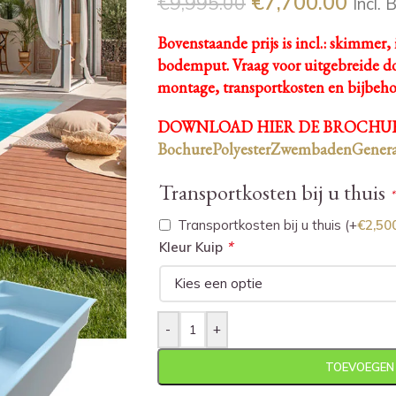
€
7,700.00
€
9,995.00
Incl.
Bovenstaande prijs is incl.: skimmer, 
bodemput.
Vraag voor uitgebreide do
montage, transportkosten en bijbeh
DOWNLOAD HIER DE BROCHUR
BochurePolyesterZwembadenGenera
Transportkosten bij u thuis
*
Transportkosten bij u thuis
(+
€
2,50
*
Kleur Kuip
-
+
TOEVOEGEN