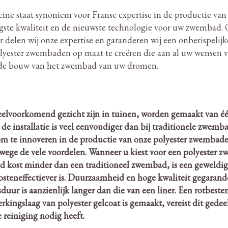
ine staat synoniem voor Franse expertise in de productie va
gste kwaliteit en de nieuwste technologie voor uw zwembad.
O
r delen wij onze expertise en garanderen wij een onberispelij
 polyester zwembaden op maat te creëren die aan al uw wensen 
or de bouw van het zwembad van uw dromen.
elvoorkomend gezicht zijn in tuinen, worden gemaakt van één
n de installatie is veel eenvoudiger dan bij traditionele zwemb
 te innoveren in de productie van onze polyester zwembaden
nwege de vele voordelen.
Wanneer u kiest voor een polyester zw
d kost minder dan een traditioneel zwembad, is een geweldig
osteneffectiever is. Duurzaamheid en hoge kwaliteit gegarande
duur is aanzienlijk langer dan die van een liner. Een rotbest
ngslaag van polyester gelcoat is gemaakt, vereist dit gede
 reiniging nodig heeft.