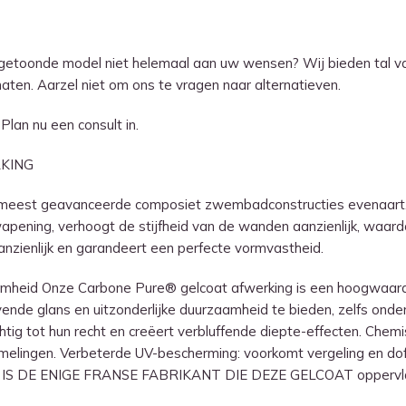
getoonde model niet helemaal aan uw wensen? Wij bieden tal va
n. Aarzel niet om ons te vragen naar alternatieven.
lan nu een consult in.
KING
e meest geavanceerde composiet zwembadconstructies evenaart.
 wapening, verhoogt de stijfheid van de wanden aanzienlijk, waa
zienlijk en garandeert een perfecte vormvastheid.
amheid Onze Carbone Pure® gelcoat afwerking is een hoogwaard
jvende glans en uitzonderlijke duurzaamheid te bieden, zelfs on
ig tot hun recht en creëert verbluffende diepte-effecten. Chemi
ingen. Verbeterde UV-bescherming: voorkomt vergeling en dofhe
CINE IS DE ENIGE FRANSE FABRIKANT DIE DEZE GELCOAT opperv