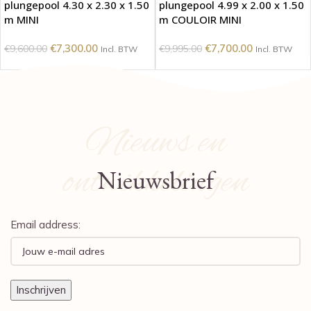
plungepool 4.30 x 2.30 x 1.50
plungepool 4.99 x 2.00 x 1.50
m MINI
m COULOIR MINI
€
7,300.00
€
7,700.00
€
9,600.00
€
9,995.00
Incl. BTW
Incl. BTW
Nieuws en
ontwikkelingen
Nieuwsbrief
Email address: