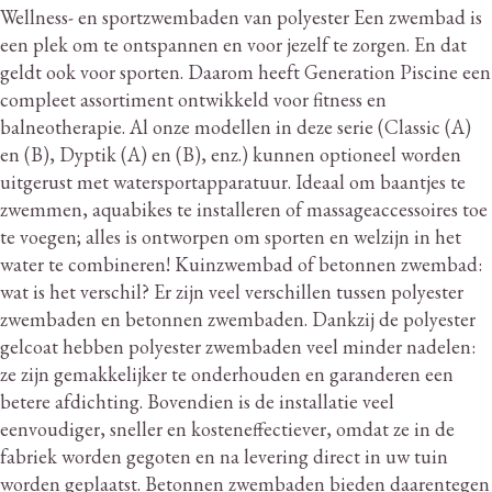
Wellness- en sportzwembaden van polyester Een zwembad is
een plek om te ontspannen en voor jezelf te zorgen.
En dat
geldt ook voor sporten.
Daarom heeft Generation Piscine een
compleet assortiment ontwikkeld voor fitness en
balneotherapie.
Al onze modellen in deze serie (Classic (A)
en (B), Dyptik (A) en (B), enz.) kunnen optioneel worden
uitgerust met watersportapparatuur.
Ideaal om baantjes te
zwemmen, aquabikes te installeren of massageaccessoires toe
te voegen; alles is ontworpen om sporten en welzijn in het
water te combineren!
Kuinzwembad of betonnen zwembad:
wat is het verschil?
Er zijn veel verschillen tussen polyester
zwembaden en betonnen zwembaden.
Dankzij de polyester
gelcoat hebben polyester zwembaden veel minder nadelen:
ze zijn gemakkelijker te onderhouden en garanderen een
betere afdichting.
Bovendien is de installatie veel
eenvoudiger, sneller en kosteneffectiever, omdat ze in de
fabriek worden gegoten en na levering direct in uw tuin
worden geplaatst.
Betonnen zwembaden bieden daarentegen