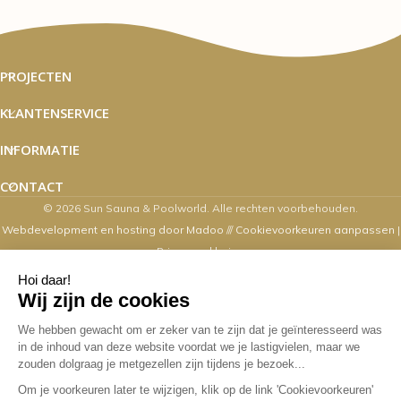
PROJECTEN
KLANTENSERVICE
INFORMATIE
CONTACT
© 2026 Sun Sauna & Poolworld. Alle rechten voorbehouden.
Webdevelopment en hosting door Madoo
///
Cookievoorkeuren aanpassen
|
Privacyverklaring
Zaterdag's zijn wij van 10.00 t/m 16.00
uur geopend
Overige dagen mogelijk op afspraak. Contact via email,
webshop, whatsapp en telefonisch kan op alle