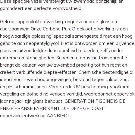
Deze speciale vezel verstevigt uw zwembad aanzienlijk en
garandeert een perfecte vormvastheid.
Gelcoat oppervlakteafwerking: ongeëvenaarde glans en
duurzaamheid Onze Carbone Pure® gelcoat afwerking is een
hoogwaardige oplossing, speciaal samengesteld met een hoog
gehalte aan neopentylglycol. Het is ontworpen om een ​​blijvende
glans en uitzonderlijke duurzaamheid te bieden, zelfs onder
extreme omstandigheden. Superieure optische transparantie:
brengt de kleuren van uw zwembad prachtig tot hun recht en
creëert verbluffende diepte-effecten. Chemische bestendigheid:
ideaal voor zwembadomgevingen, bestand tegen chloor, zout
en pH-schommelingen. Verbeterde UV-bescherming: voorkomt
vergeling en dofheid na verloop van tijd, waardoor het oppervlak
jaar na jaar zijn glans behoudt. GÉNÉRATION PISCINE IS DE
ENIGE FRANSE FABRIKANT DIE DEZE GELCOAT
oppervlakteafwerking AANBIEDT.