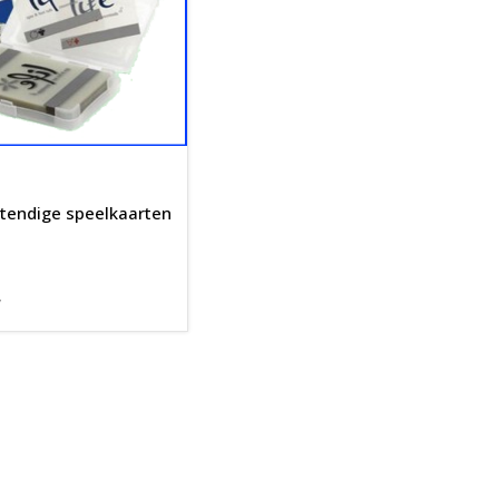
stendige speelkaarten
W