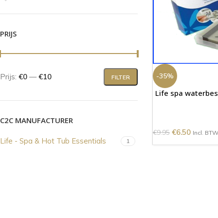
PRIJS
-35%
Prijs:
€0
—
€10
FILTER
Life spa waterbe
C2C MANUFACTURER
€
6.50
€
9.95
Incl. BT
Life - Spa & Hot Tub Essentials
1