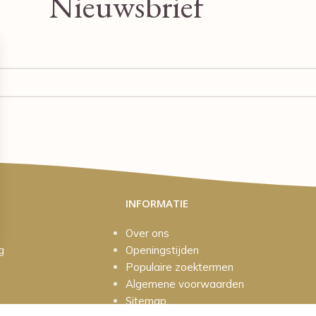
Nieuwsbrief
INFORMATIE
Over ons
g
Openingstijden
Populaire zoektermen
Algemene voorwaarden
Sitemap