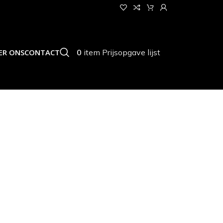
0
item
Prijsopgave lijst
ER ONS
CONTACT