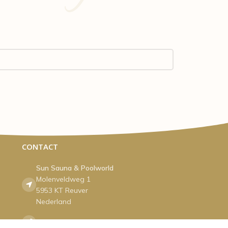
CONTACT
Sun Sauna & Poolworld
Molenveldweg 1
5953 KT Reuver
Nederland
Tel:077-4742707