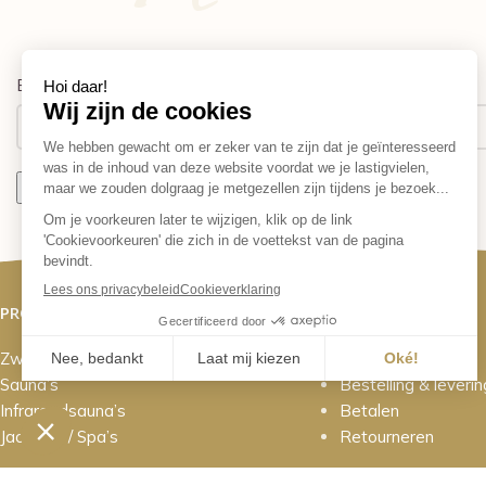
Email address:
PROJECTEN
KLANTENSERVICE
Zwembaden
Contact
Sauna’s
Bestelling & leverin
Infraroodsauna’s
Betalen
Jacuzzi’s / Spa’s
Retourneren