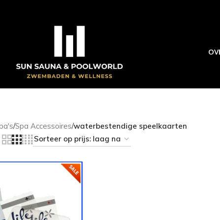
OV
pa's
/
Spa Accessoires
/
waterbestendige speelkaarten