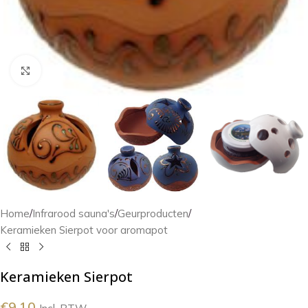
Klik om te vergroten
Home
/
Infrarood sauna's
/
Geurproducten
/
Keramieken Sierpot voor aromapot
Keramieken Sierpot
€
9.10