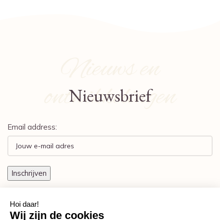
Nieuws en
ontwikkelingen
Nieuwsbrief
Email address: