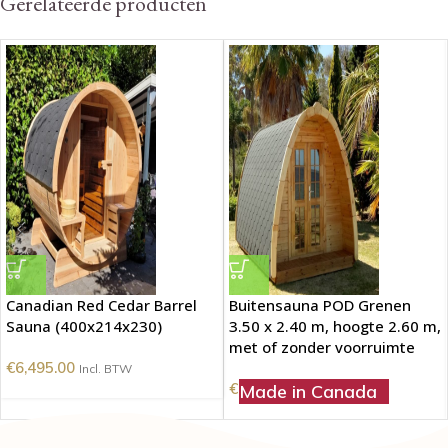
Gerelateerde producten
Canadian Red Cedar Barrel
Buitensauna POD Grenen
Sauna (400x214x230)
3.50 x 2.40 m, hoogte 2.60 m,
met of zonder voorruimte
€
6,495.00
Incl. BTW
€
8,200.00
Made in Canada
Incl. BTW