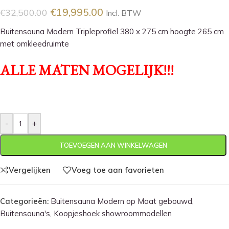
€
19,995.00
€
32,500.00
Incl. BTW
Buitensauna Modern Tripleprofiel 380 x 275 cm hoogte 265 cm
met omkleedruimte
ALLE MATEN MOGELIJK!!!
-
+
TOEVOEGEN AAN WINKELWAGEN
Vergelijken
Voeg toe aan favorieten
Categorieën:
Buitensauna Modern op Maat gebouwd
,
Buitensauna's
,
Koopjeshoek showroommodellen