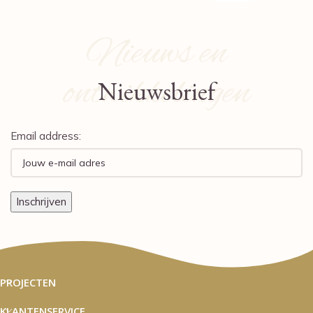
Nieuws en
ontwikkelingen
Nieuwsbrief
Email address:
PROJECTEN
KLANTENSERVICE