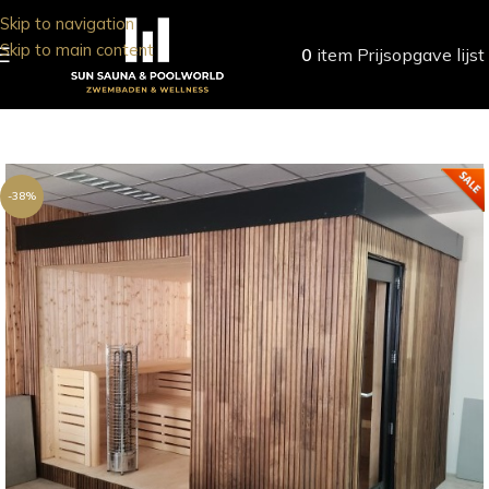
Skip to navigation
Skip to main content
0
item
Prijsopgave lijst
-38%