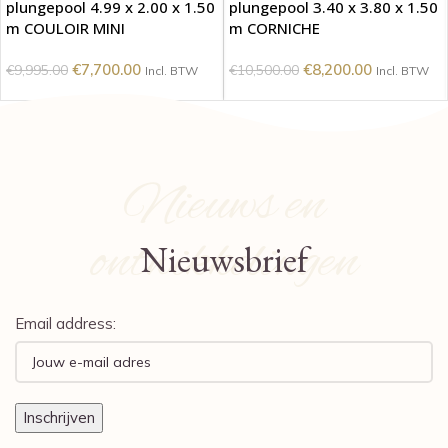
plungepool 4.99 x 2.00 x 1.50
plungepool 3.40 x 3.80 x 1.50
m COULOIR MINI
m CORNICHE
€
7,700.00
€
8,200.00
€
9,995.00
€
10,500.00
Incl. BTW
Incl. BTW
Nieuws en
ontwikkelingen
Nieuwsbrief
Email address: