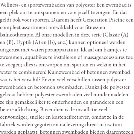
Wellness- en sportzwembaden van polyester Een zwembad is
een plek om te ontspannen en voor jezelf te zorgen.
En dat
geldt ook voor sporten.
Daarom heeft Generation Piscine een
compleet assortiment ontwikkeld voor fitness en
balneotherapie.
Al onze modellen in deze serie (Classic (A)
en (B), Dyptik (A) en (B), enz.) kunnen optioneel worden
uitgerust met watersportapparatuur.
Ideaal om baantjes te
zwemmen, aquabikes te installeren of massageaccessoires toe
te voegen; alles is ontworpen om sporten en welzijn in het
water te combineren!
Kuinzwembad of betonnen zwembad:
wat is het verschil?
Er zijn veel verschillen tussen polyester
zwembaden en betonnen zwembaden.
Dankzij de polyester
gelcoat hebben polyester zwembaden veel minder nadelen:
ze zijn gemakkelijker te onderhouden en garanderen een
betere afdichting.
Bovendien is de installatie veel
eenvoudiger, sneller en kosteneffectiever, omdat ze in de
fabriek worden gegoten en na levering direct in uw tuin
worden geplaatst.
Betonnen zwembaden bieden daarentegen