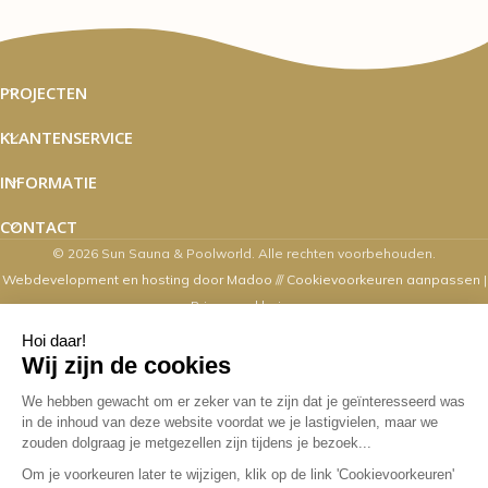
PROJECTEN
KLANTENSERVICE
INFORMATIE
CONTACT
© 2026 Sun Sauna & Poolworld. Alle rechten voorbehouden.
Webdevelopment en hosting door Madoo
///
Cookievoorkeuren aanpassen
|
Privacyverklaring
Zaterdag's zijn wij van 10.00 t/m 16.00
uur geopend
Overige dagen mogelijk op afspraak. Contact via email,
webshop, whatsapp en telefonisch kan op alle