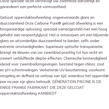
Deze speciale vezel verstevigt uw zwembad aanzienlijk en
garandeert een perfecte vormvastheid.
Gelcoat oppervlakteafwerking: ongeëvenaarde glans en
duurzaamheid Onze Carbone Pure® gelcoat afwerking is een
hoogwaardige oplossing, speciaal samengesteld met een hoog
gehalte aan neopentylglycol. Het is ontworpen om een ​​blijvende
glans en uitzonderlijke duurzaamheid te bieden, zelfs onder
extreme omstandigheden. Superieure optische transparantie:
brengt de kleuren van uw zwembad prachtig tot hun recht en
creëert verbluffende diepte-effecten. Chemische bestendigheid:
ideaal voor zwembadomgevingen, bestand tegen chloor, zout
en pH-schommelingen. Verbeterde UV-bescherming: voorkomt
vergeling en dofheid na verloop van tijd, waardoor het oppervlak
jaar na jaar zijn glans behoudt. GÉNÉRATION PISCINE IS DE
ENIGE FRANSE FABRIKANT DIE DEZE GELCOAT
oppervlakteafwerking AANBIEDT.