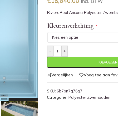
€
18,640.00
Incl. BTW
RivieraPool Ancona Polyester Zwembad
Kleurenverlichting
*
-
+
TOEVOEGEN
Vergelijken
Voeg toe aan fav
SKU:
6b7bn7g76g7
Categorie:
Polyester Zwembaden