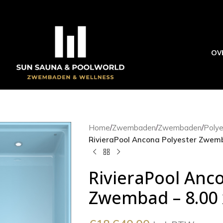
OV
Home
/
Zwembaden
/
Zwembaden
/
Poly
RivieraPool Ancona Polyester Zwemba
RivieraPool Anc
Zwembad – 8.00 x