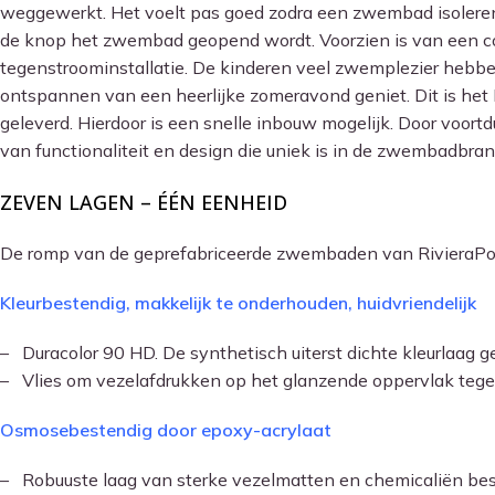
weggewerkt. Het voelt pas goed zodra een zwembad isolerend 
de knop het zwembad geopend wordt. Voorzien is van een com
tegenstroominstallatie. De kinderen veel zwemplezier hebben
ontspannen van een heerlijke zomeravond geniet. Dit is het 
geleverd. Hierdoor is een snelle inbouw mogelijk. Door voor
van functionaliteit en design die uniek is in de zwembadbra
ZEVEN LAGEN – ÉÉN EENHEID
De romp van de geprefabriceerde zwembaden van RivieraPool 
Kleurbestendig, makkelijk te onderhouden, huidvriendelijk
– Duracolor 90 HD. De synthetisch uiterst dichte kleurlaag
– Vlies om vezelafdrukken op het glanzende oppervlak tegen
Osmosebestendig door epoxy-acrylaat
– Robuuste laag van sterke vezelmatten en chemicaliën bes