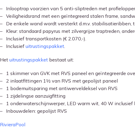
– Inlooptrap voorzien van 5 anti-sliptreden met profielopper
– Veiligheidsrand met een geïntegreerd stalen frame, sandwi
– De enkele wand wordt versterkt d.m.v. stabilisatieribben, 
– Kleur: standaard papyrus met zilvergrijze traptreden, ander
– Inclusief transportkosten (€ 2.070,-).
– Inclusief
uitrustingspakket
.
Het
uitrustingspakket
bestaat uit:
– 1 skimmer van GVK met RVS paneel en geïntegreerde over
– 2 inlaatfittingen 1½ van RVS met gepolijst paneel
– 1 bodemuitsparing met antiwerveldeksel van RVS
– 1 zijdelingse aanzuigfitting
– 1 onderwaterschijnwerper, LED warm wit, 40 W inclusief 
– Inbouwdelen: gepolijst RVS
RivieraPool