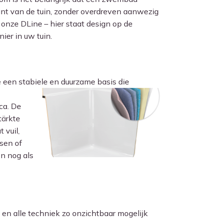
unt van de tuin, zonder overdreven aanwezig
onze DLine – hier staat design op de
ier in uw tuin.
 een stabiele en duurzame basis die
ca. De
tärkte
 vuil,
ssen of
en nog als
 en alle techniek zo onzichtbaar mogelijk