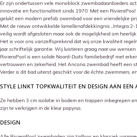
Er zijn ondertussen vele monoblock zwembadaanbieders actie
innovatie en functionaliteit sinds 1970. Met een RivieraPool
gelukt een modern prefab zwembad voor een vriendelijke prijs
Met de nieuw ontwikkelde lamellenafdekkingnis „Integra 2-
veilig wordt afgesloten maar ook de mogelijkheid om heerlij
Het is voor ons vanzelfsprekend dat wij onze kwaliteit regel
jaar schriftelijk garantie. Wij luisteren graag naar uw wen
RivieraPool is een solide Noord-Duits familiebedrijf met erk
vertrouwen en zekerheid. Het Ancona zwembad heeft een stra
Verder is dit bad uiterst geschikt voor de échte zwemmers, e
STYLE LINKT TOPKWALITEIT EN DESIGN AAN EEN 
Ze hebben 3 cm isolatie in bodem en trappen inbegrepen en 
zijn te verkrijgen in de kleur papyrus.
DESIGN
Alle RivieraPool zwembaden zijn tijdloos en klassiek vormg