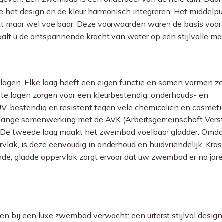
e het design en de kleur harmonisch integreren. Het middelp
kt maar wel voelbaar. Deze voorwaarden waren de basis voor 
lt u de ontspannende kracht van water op een stijlvolle man
agen. Elke laag heeft een eigen functie en samen vormen ze
e lagen zorgen voor een kleurbestendig, onderhouds- en
UV-bestendig en resistent tegen vele chemicaliën en cosmeti
renlange samenwerking met de AVK (Arbeitsgemeinschaft Vers
 De tweede laag maakt het zwembad voelbaar gladder. Omdat
vlak, is deze eenvoudig in onderhoud en huidvriendelijk. Kra
nde, gladde oppervlak zorgt ervoor dat uw zwembad er na jar
n bij een luxe zwembad verwacht: een uiterst stijlvol design