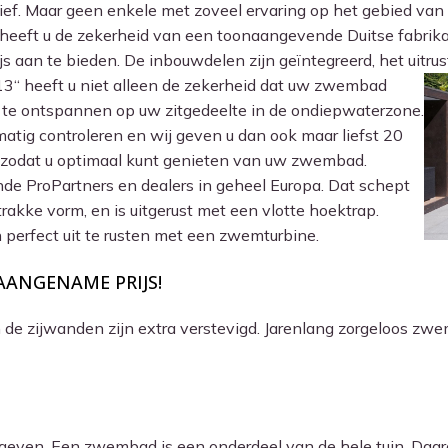
f. Maar geen enkele met zoveel ervaring op het gebied van 
 heeft u de zekerheid van een toonaangevende Duitse fabrikan
 aan te bieden. De inbouwdelen zijn geïntegreerd, het uitrust
13“ heeft u niet alleen de zekerheid dat uw zwembad
k te ontspannen op uw zitgedeelte in de ondiepwaterzone.
matig controleren en wij geven u dan ook maar liefst 20
sen zodat u optimaal kunt genieten van uw zwembad.
ende ProPartners en dealers in geheel Europa. Dat schept
kke vorm, en is uitgerust met een vlotte hoektrap.
n perfect uit te rusten met een zwemturbine.
AANGENAME PRIJS!
de zijwanden zijn extra verstevigd. Jarenlang zorgeloos zwe
egeven. Een zwembad is een onderdeel van de hele tuin. Daa