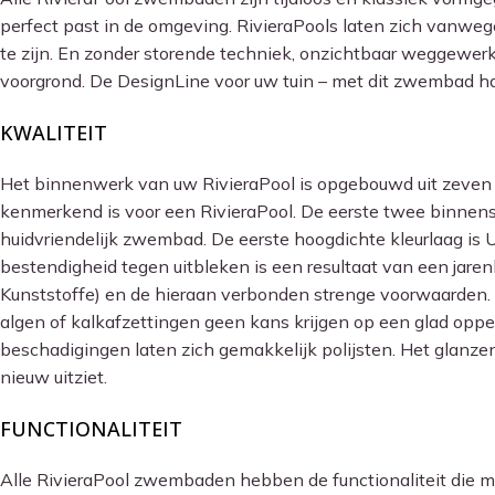
perfect past in de omgeving. RivieraPools laten zich vanweg
te zijn. En zonder storende techniek, onzichtbaar weggewer
voorgrond. De DesignLine voor uw tuin – met dit zwembad haa
KWALITEIT
Het binnenwerk van uw RivieraPool is opgebouwd uit zeven l
kenmerkend is voor een RivieraPool.
De eerste twee binnenst
huidvriendelijk zwembad. De eerste hoogdichte kleurlaag is 
bestendigheid tegen uitbleken is een resultaat van een ja
Kunststoffe) en de hieraan verbonden strenge voorwaarden.
algen of kalkafzettingen geen kans krijgen op een glad opper
beschadigingen laten zich gemakkelijk polijsten. Het glanze
nieuw uitziet.
FUNCTIONALITEIT
Alle RivieraPool zwembaden hebben de functionaliteit die me