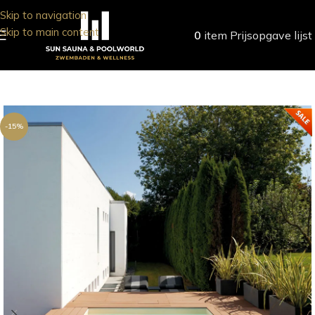
Skip to navigation
Skip to main content
0
item
Prijsopgave lijst
-15%