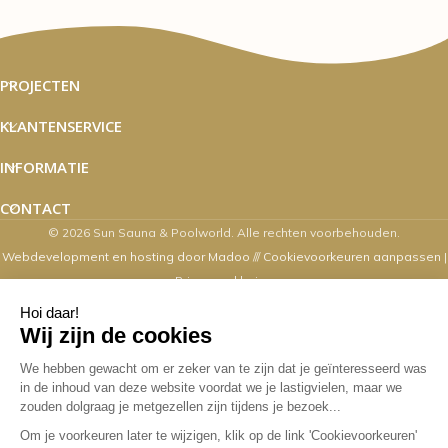
PROJECTEN
KLANTENSERVICE
INFORMATIE
CONTACT
© 2026 Sun Sauna & Poolworld. Alle rechten voorbehouden.
Webdevelopment en hosting door Madoo
///
Cookievoorkeuren aanpassen
|
Privacyverklaring
Zaterdag's zijn wij van 10.00 t/m 16.00
uur geopend
Overige dagen mogelijk op afspraak. Contact via email,
webshop, whatsapp en telefonisch kan op alle