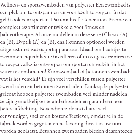
Wellness- en sportzwembaden van polyester Een zwembad is
een plek om te ontspannen en voor jezelf te zorgen.
En dat
geldt ook voor sporten.
Daarom heeft Generation Piscine een
compleet assortiment ontwikkeld voor fitness en
balneotherapie.
Al onze modellen in deze serie (Classic (A)
en (B), Dyptik (A) en (B), enz.) kunnen optioneel worden
uitgerust met watersportapparatuur.
Ideaal om baantjes te
zwemmen, aquabikes te installeren of massageaccessoires toe
te voegen; alles is ontworpen om sporten en welzijn in het
water te combineren!
Kuinzwembad of betonnen zwembad:
wat is het verschil?
Er zijn veel verschillen tussen polyester
zwembaden en betonnen zwembaden.
Dankzij de polyester
gelcoat hebben polyester zwembaden veel minder nadelen:
ze zijn gemakkelijker te onderhouden en garanderen een
betere afdichting.
Bovendien is de installatie veel
eenvoudiger, sneller en kosteneffectiever, omdat ze in de
fabriek worden gegoten en na levering direct in uw tuin
worden geplaatst.
Betonnen zwembaden bieden daarentegen