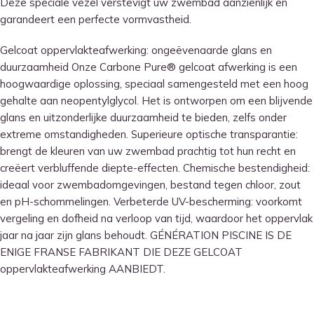
Deze speciale vezel verstevigt uw zwembad aanzienlijk en
garandeert een perfecte vormvastheid.
Gelcoat oppervlakteafwerking: ongeëvenaarde glans en
duurzaamheid Onze Carbone Pure® gelcoat afwerking is een
hoogwaardige oplossing, speciaal samengesteld met een hoog
gehalte aan neopentylglycol. Het is ontworpen om een ​​blijvende
glans en uitzonderlijke duurzaamheid te bieden, zelfs onder
extreme omstandigheden. Superieure optische transparantie:
brengt de kleuren van uw zwembad prachtig tot hun recht en
creëert verbluffende diepte-effecten. Chemische bestendigheid:
ideaal voor zwembadomgevingen, bestand tegen chloor, zout
en pH-schommelingen. Verbeterde UV-bescherming: voorkomt
vergeling en dofheid na verloop van tijd, waardoor het oppervlak
jaar na jaar zijn glans behoudt. GÉNÉRATION PISCINE IS DE
ENIGE FRANSE FABRIKANT DIE DEZE GELCOAT
oppervlakteafwerking AANBIEDT.