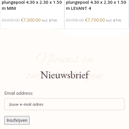
plungepool 4.30 x 2.30 x 1.50
plungepool 4.30 x 2.30 x 1.50
m MINI
m LEVANT 4
€
7,300.00
€
7,700.00
€
9,600.00
€
9,995.00
Incl. BTW
Incl. BTW
Nieuws en
ontwikkelingen
Nieuwsbrief
Email address: