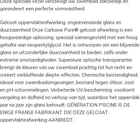
Deze speciale vezel verstevigt uw zwembad aanzienlijk en
garandeert een perfecte vormvastheid.
Gelcoat oppervlakteafwerking: ongeëvenaarde glans en
duurzaamheid Onze Carbone Pure® gelcoat afwerking is een
hoogwaardige oplossing, speciaal samengesteld met een hoog
gehalte aan neopentylglycol. Het is ontworpen om een ​​blijvende
glans en uitzonderlijke duurzaamheid te bieden, zelfs onder
extreme omstandigheden. Superieure optische transparantie:
brengt de kleuren van uw zwembad prachtig tot hun recht en
creëert verbluffende diepte-effecten. Chemische bestendigheid:
ideaal voor zwembadomgevingen, bestand tegen chloor, zout
en pH-schommelingen. Verbeterde UV-bescherming: voorkomt
vergeling en dofheid na verloop van tijd, waardoor het oppervlak
jaar na jaar zijn glans behoudt. GÉNÉRATION PISCINE IS DE
ENIGE FRANSE FABRIKANT DIE DEZE GELCOAT
oppervlakteafwerking AANBIEDT.