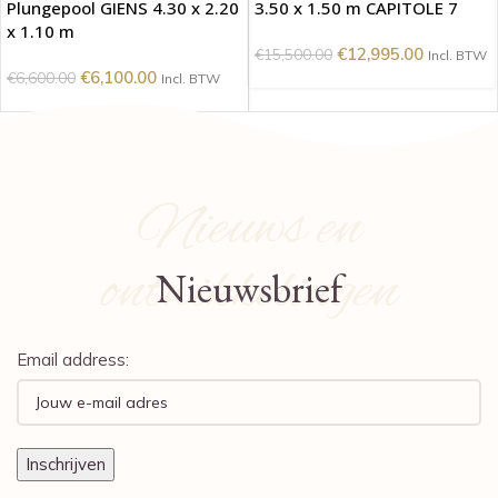
Plungepool GIENS 4.30 x 2.20
3.50 x 1.50 m CAPITOLE 7
x 1.10 m
€
12,995.00
€
15,500.00
Incl. BTW
€
6,100.00
€
6,600.00
Incl. BTW
Nieuws en
ontwikkelingen
Nieuwsbrief
Email address: