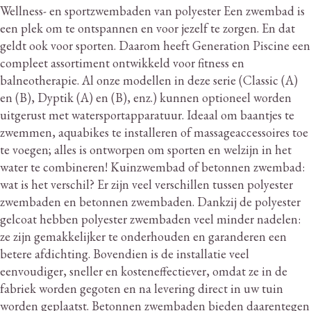
Wellness- en sportzwembaden van polyester Een zwembad is
een plek om te ontspannen en voor jezelf te zorgen.
En dat
geldt ook voor sporten.
Daarom heeft Generation Piscine een
compleet assortiment ontwikkeld voor fitness en
balneotherapie.
Al onze modellen in deze serie (Classic (A)
en (B), Dyptik (A) en (B), enz.) kunnen optioneel worden
uitgerust met watersportapparatuur.
Ideaal om baantjes te
zwemmen, aquabikes te installeren of massageaccessoires toe
te voegen; alles is ontworpen om sporten en welzijn in het
water te combineren!
Kuinzwembad of betonnen zwembad:
wat is het verschil?
Er zijn veel verschillen tussen polyester
zwembaden en betonnen zwembaden.
Dankzij de polyester
gelcoat hebben polyester zwembaden veel minder nadelen:
ze zijn gemakkelijker te onderhouden en garanderen een
betere afdichting.
Bovendien is de installatie veel
eenvoudiger, sneller en kosteneffectiever, omdat ze in de
fabriek worden gegoten en na levering direct in uw tuin
worden geplaatst.
Betonnen zwembaden bieden daarentegen