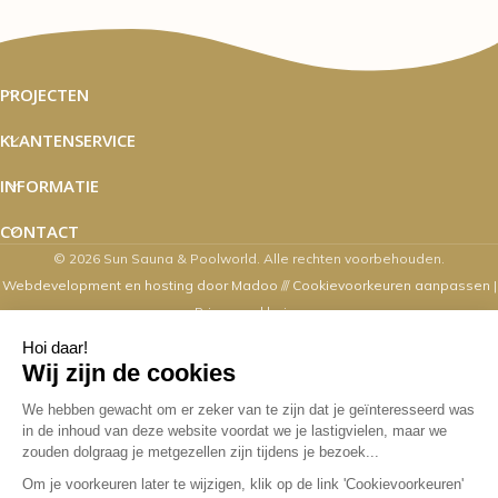
PROJECTEN
KLANTENSERVICE
INFORMATIE
CONTACT
© 2026 Sun Sauna & Poolworld. Alle rechten voorbehouden.
Webdevelopment en hosting door Madoo
///
Cookievoorkeuren aanpassen
|
Privacyverklaring
Zaterdag's zijn wij van 10.00 t/m 16.00
uur geopend
Overige dagen mogelijk op afspraak. Contact via email,
webshop, whatsapp en telefonisch kan op alle