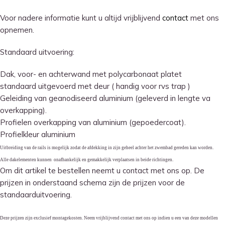
Voor nadere informatie kunt u altijd vrijblijvend
contact
met ons
opnemen.
Standaard uitvoering:
Dak, voor- en achterwand met polycarbonaat platet
standaard uitgevoerd met deur ( handig voor rvs trap )
Geleiding van geanodiseerd aluminium (geleverd in lengte va
overkapping).
Profielen overkapping van aluminium (gepoedercoat).
Profielkleur aluminium
Uitbreiding van de rails is mogelijk zodat de afdekking in zijn geheel achter het zwembad gereden kan worden.
Alle dakelementen kunnen onafhankelijk en gemakkelijk verplaatsen in beide richtingen.
Om dit artikel te bestellen neemt u contact met ons op. De
prijzen in onderstaand schema zijn de prijzen voor de
standaarduitvoering.
Deze prijzen zijn exclusief montagekosten. Neem vrijblijvend contact met ons op indien u een van deze modellen