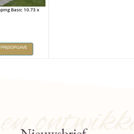
ing Basic 10.73 x
 PRIJSOPGAVE
n ontwikk
Nieuwsbrief