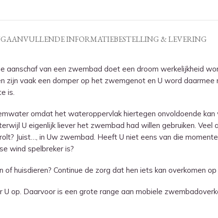
NG
AANVULLENDE INFORMATIE
BESTELLING & LEVERING
De aanschaf van een zwembad doet een droom werkelijkheid wor
egen zijn vaak een domper op het zwemgenot en U word daarmee 
e is.
wemwater omdat het wateroppervlak hiertegen onvoldoende kan 
rwijl U eigenlijk liever het zwembad had willen gebruiken. Veel 
olt? Juist…, in Uw zwembad. Heeft U niet eens van die momenten 
sse wind spelbreker is?
en of huisdieren? Continue de zorg dat hen iets kan overkomen
 U op. Daarvoor is een grote range aan mobiele zwembadoverk