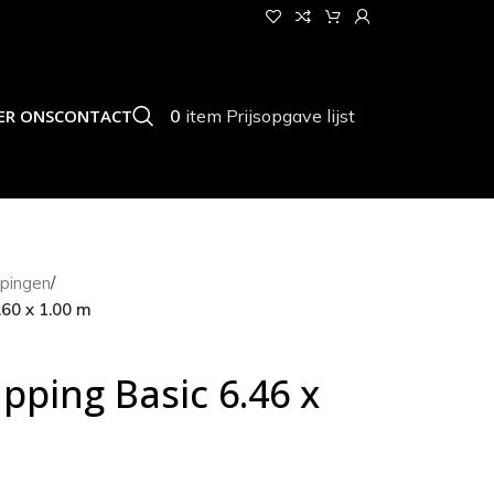
0
item
Prijsopgave lijst
ER ONS
CONTACT
pingen
/
60 x 1.00 m
ping Basic 6.46 x