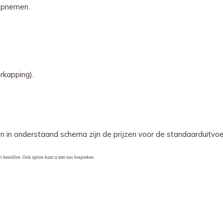
opnemen.
rkapping).
en in onderstaand schema zijn de prijzen voor de standaarduitvoe
t bestellen. Ook opties kunt u met ons bespreken.