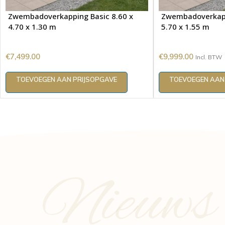
Zwembadoverkapping Basic 8.60 x
Zwembadoverkapp
4.70 x 1.30 m
5.70 x 1.55 m
€
7,499.00
€
9,999.00
Incl. BTW
TOEVOEGEN AAN PRIJSOPGAVE
TOEVOEGEN AAN
Nieuws e