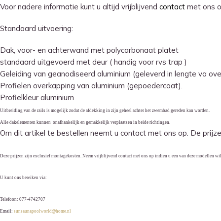
Voor nadere informatie kunt u altijd vrijblijvend
contact
met ons 
Standaard uitvoering:
Dak, voor- en achterwand met polycarbonaat platet
standaard uitgevoerd met deur ( handig voor rvs trap )
Geleiding van geanodiseerd aluminium (geleverd in lengte va ove
Profielen overkapping van aluminium (gepoedercoat).
Profielkleur aluminium
Uitbreiding van de rails is mogelijk zodat de afdekking in zijn geheel achter het zwembad gereden kan worden.
Alle dakelementen kunnen onafhankelijk en gemakkelijk verplaatsen in beide richtingen.
Om dit artikel te bestellen neemt u contact met ons op. De prijz
Deze prijzen zijn exclusief montagekosten. Neem vrijblijvend contact met ons op indien u een van deze modellen wil
U kunt ons bereiken via:
Telefoon: 077-4742707
Email:
sunsaunapoolworld@home.nl