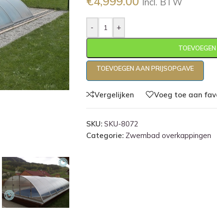
€
4,999.00
Incl. BTW
-
+
TOEVOEGEN
TOEVOEGEN AAN PRIJSOPGAVE
Vergelijken
Voeg toe aan fav
SKU:
SKU-8072
Categorie:
Zwembad overkappingen