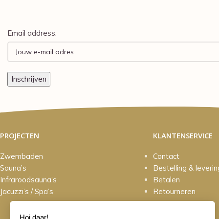
Email address:
PROJECTEN
KLANTENSERVICE
Zwembaden
Contact
Sauna’s
Bestelling & leverin
Infraroodsauna’s
Betalen
Jacuzzi’s / Spa’s
Retourneren