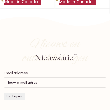
€
8,200.00
€
9,450.00
Made in Canada
Made in Canada
Incl. BTW
Incl. BTW
Nieuws en
ontwikkelingen
Nieuwsbrief
Email address: