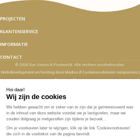
PROJECTEN
KLANTENSERVICE
INFORMATIE
CONTACT
© 2026 Sun Sauna & Poolworld. Alle rechten voorbehouden.
Webdevelopment en hosting door Madoo
///
Cookievoorkeuren aanpassen
|
Privacyverklaring
Zaterdag's zijn wij van 10.00 t/m 16.00
uur geopend
Overige dagen mogelijk op afspraak. Contact via email,
webshop, whatsapp en telefonisch kan op alle
werkdagen