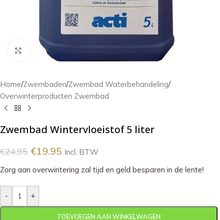
Klik om te vergroten
Home
/
Zwembaden
/
Zwembad Waterbehandeling
/
Overwinterproducten Zwembad
Zwembad Wintervloeistof 5 liter
€
19.95
€
24.95
Incl. BTW
Zorg aan overwintering zal tijd en geld besparen in de lente!
-
+
TOEVOEGEN AAN WINKELWAGEN