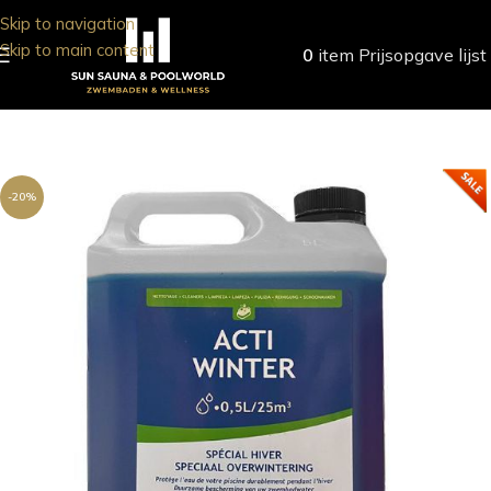
Skip to navigation
Skip to main content
0
item
Prijsopgave lijst
-20%