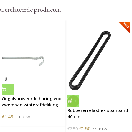
Gerelateerde producten
Gegalvaniseerde haring voor
-40%
zwembad winterafdekking
Rubberen elastiek spanband
40 cm
€
1.45
Incl. BTW
€
1.50
€
2.50
Incl. BTW