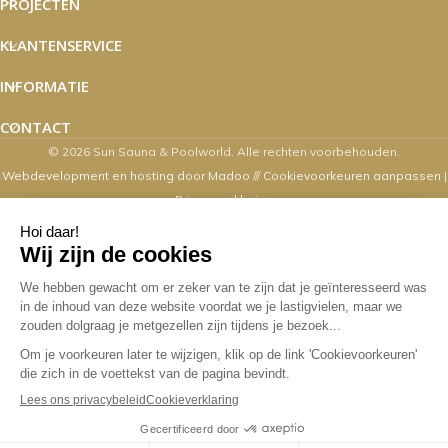
PROJECTEN
KLANTENSERVICE
INFORMATIE
CONTACT
© 2026 Sun Sauna & Poolworld. Alle rechten voorbehouden.
Webdevelopment en hosting door Madoo
///
Cookievoorkeuren aanpassen
|
Privacyverklaring
Zaterdag's zijn wij van 10.00 t/m 16.00
uur geopend
Overige dagen mogelijk op afspraak. Contact via email,
webshop, whatsapp en telefonisch kan op alle
werkdagen