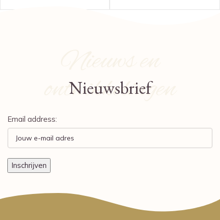
Nieuws en
ontwikkelingen
Nieuwsbrief
Email address: