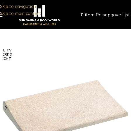
Skip to navigation
Skip to main content
0
item
Prijsopgave lijst
UITV
ERKO
CHT