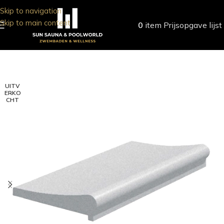
Skip to navigation
Skip to main content
0
item
Prijsopgave lijst
UITV
ERKO
CHT