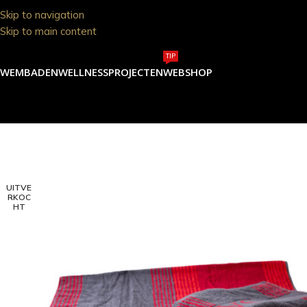
Skip to navigation
Skip to main content
TIP
ZWEMBADEN
WELLNESS
PROJECTEN
WEBSHOP
UITVE
RKOC
HT