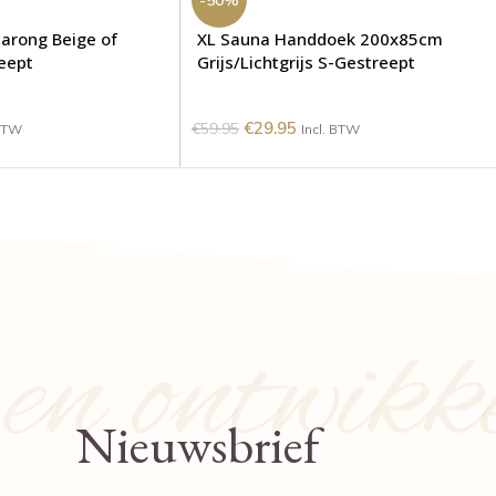
Sarong Beige of
XL Sauna Handdoek 200x85cm
reept
Grijs/Lichtgrijs S-Gestreept
€
29.95
€
59.95
 BTW
Incl. BTW
n ontwikk
Nieuwsbrief