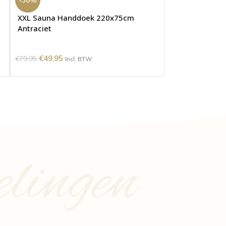
XXL Sauna Handdoek 220x75cm
Antraciet
€
49.95
€
79.95
Incl. BTW
elingen