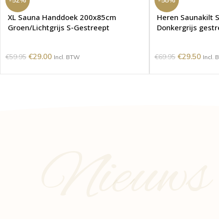
XL Sauna Handdoek 200x85cm
Heren Saunakilt 
Groen/Lichtgrijs S-Gestreept
Donkergrijs gest
€
29.00
€
29.50
€
59.95
€
69.95
Incl. BTW
Incl.
Nieuws e