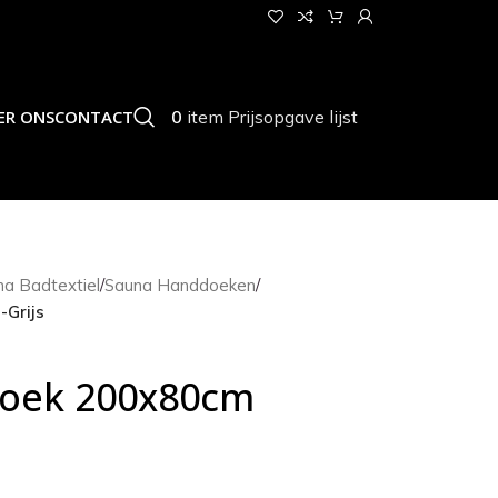
0
item
Prijsopgave lijst
ER ONS
CONTACT
a Badtextiel
/
Sauna Handdoeken
/
Grijs
oek 200x80cm