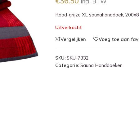
€
36.50
Incl. BTW
Rood-grijze XL saunahanddoek, 200x
Uitverkocht
Vergelijken
Voeg toe aan fav
SKU:
SKU-7832
Categorie:
Sauna Handdoeken