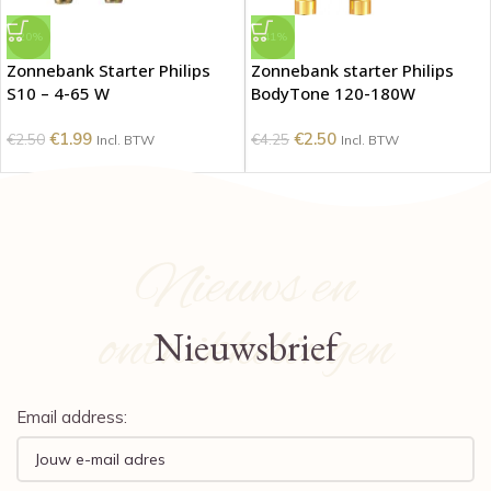
-20%
-41%
Zonnebank Starter Philips
Zonnebank starter Philips
S10 – 4-65 W
BodyTone 120-180W
€
1.99
€
2.50
€
2.50
€
4.25
Incl. BTW
Incl. BTW
Nieuws en
ontwikkelingen
Nieuwsbrief
Email address: