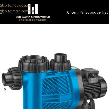
Skip to navigation
Skip to main content
0
item
Prijsopgave lijst