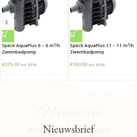
Speck AquaPlus 6 – 6 m³/h
Speck AquaPlus 11 – 11 m³/h
Zwembadpomp
Zwembadpomp
€
275.00
€
350.00
Incl. BTW
Incl. BTW
Nieuws en
ontwikkelingen
Nieuwsbrief