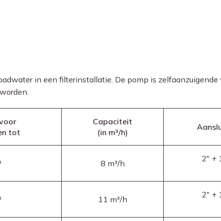
dwater in een filterinstallatie. De pomp is zelfaanzuigend
 worden.
 voor
Capaciteit
Aanslu
en
tot
(in m³/h)
2″ +
³
8 m³/h
2″ +
³
11 m³/h