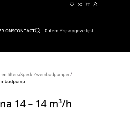
0
item
Prijsopgave lijst
ER ONS
CONTACT
n filters
/
Speck Zwembadpompen
/
wembadpomp
a 14 – 14 m³/h