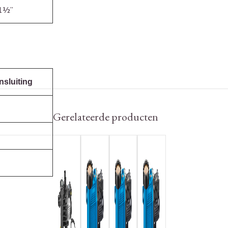
 1½”
nsluiting
Gerelateerde producten