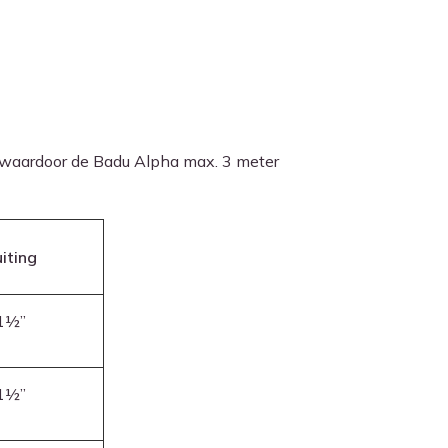
e waardoor de Badu Alpha max. 3 meter
iting
 1½”
 1½”