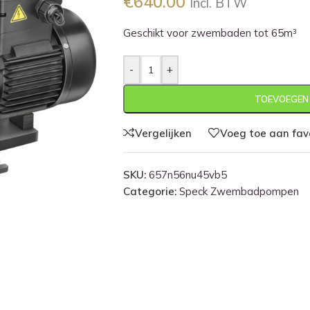
€
640.00
Incl. BTW
Geschikt voor zwembaden tot 65m³
-
+
TOEVOEGEN
Vergelijken
Voeg toe aan fav
SKU:
657n56nu45vb5
Categorie:
Speck Zwembadpompen