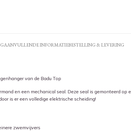
NG
AANVULLENDE INFORMATIE
BESTELLING & LEVERING
tegenhanger van de Badu Top
rmand en een mechanical seal. Deze seal is gemonteerd op e
r is er een volledige elektrische scheiding!
einere zwemvijvers