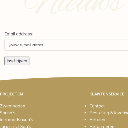
Nieuws e
Email address:
PROJECTEN
KLANTENSERVICE
Zwembaden
Contact
Sauna’s
Bestelling & leverin
Infraroodsauna’s
Betalen
Jacuzzi’s / Spa’s
Retourneren