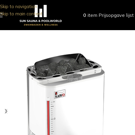
Skip to navigation
Skip to main content
0
item
Prijsopgave lijst