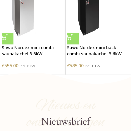
Sawo Nordex mini combi
Sawo Nordex mini back
saunakachel 3.6kW
combi saunakachel 3.6kW
€
555.00
€
585.00
Incl. BTW
Incl. BTW
Nieuws en
ontwikkelingen
Nieuwsbrief