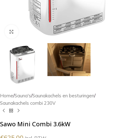
Klik om te vergroten
Home
/
Sauna's
/
Saunakachels en besturingen
/
Saunakachels combi 230V
Sawo Mini Combi 3.6kW
€
625.00