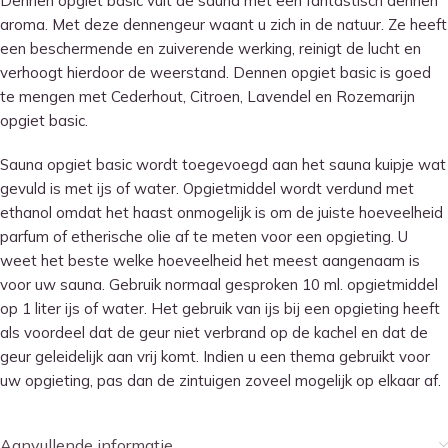
Dennen opgiet basic vult de sauna met een fantastisch dennen
aroma. Met deze dennengeur waant u zich in de natuur. Ze heeft
een beschermende en zuiverende werking, reinigt de lucht en
verhoogt hierdoor de weerstand. Dennen opgiet basic is goed
te mengen met Cederhout, Citroen, Lavendel en Rozemarijn
opgiet basic.
Sauna opgiet basic wordt toegevoegd aan het sauna kuipje wat
gevuld is met ijs of water. Opgietmiddel wordt verdund met
ethanol omdat het haast onmogelijk is om de juiste hoeveelheid
parfum of etherische olie af te meten voor een opgieting. U
weet het beste welke hoeveelheid het meest aangenaam is
voor uw sauna. Gebruik normaal gesproken 10 ml. opgietmiddel
op 1 liter ijs of water. Het gebruik van ijs bij een opgieting heeft
als voordeel dat de geur niet verbrand op de kachel en dat de
geur geleidelijk aan vrij komt. Indien u een thema gebruikt voor
uw opgieting, pas dan de zintuigen zoveel mogelijk op elkaar af.
Aanvullende informatie