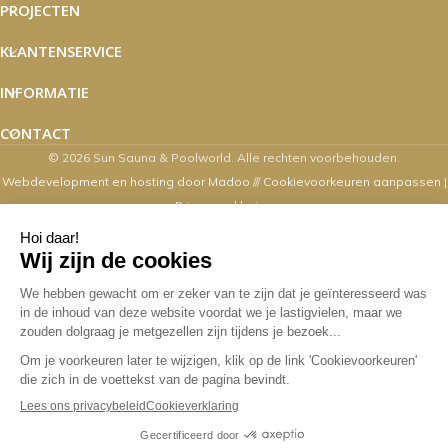
PROJECTEN
KLANTENSERVICE
INFORMATIE
CONTACT
© 2026 Sun Sauna & Poolworld. Alle rechten voorbehouden.
Webdevelopment en hosting door Madoo
///
Cookievoorkeuren aanpassen
|
Privacyverklaring
Zaterdag's zijn wij van 10.00 t/m 16.00
uur geopend
Overige dagen mogelijk op afspraak. Contact via email,
webshop, whatsapp en telefonisch kan op alle
werkdagen