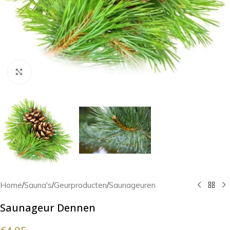
Klik om te vergroten
Home
/
Sauna's
/
Geurproducten
/
Saunageuren
Saunageur Dennen