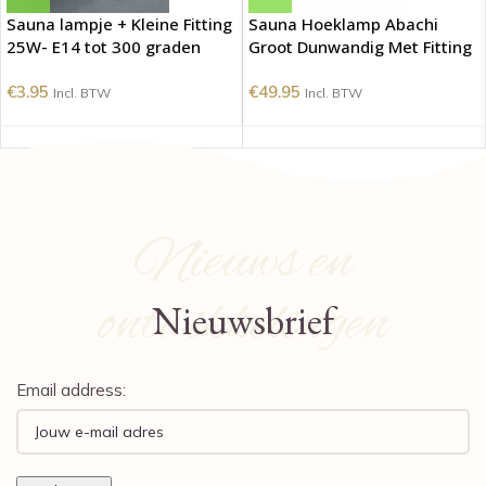
Sauna lampje + Kleine Fitting
Sauna Hoeklamp Abachi
25W- E14 tot 300 graden
Groot Dunwandig Met Fitting
€
3.95
€
49.95
Incl. BTW
Incl. BTW
Nieuws en
ontwikkelingen
Nieuwsbrief
Email address: