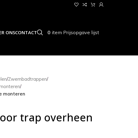
0
item
Prijsopgave lijst
ER ONS
CONTACT
len
/
Zwembadtrappen
/
 monteren
/
te monteren
voor trap overheen