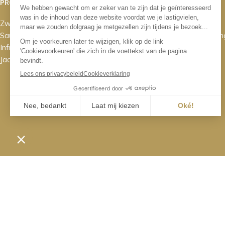
PROJECTEN
KLANTENSERVICE
Zwembaden
Contact
Sauna’s
Bestelling & leverin
Infraroodsauna’s
Betalen
Jacuzzi’s / Spa’s
Retourneren
© 2026 Sun Sauna & Poolworld. Alle rechten vo
Zaterdag's zijn wij van 10.00 t/m 16.00 uur