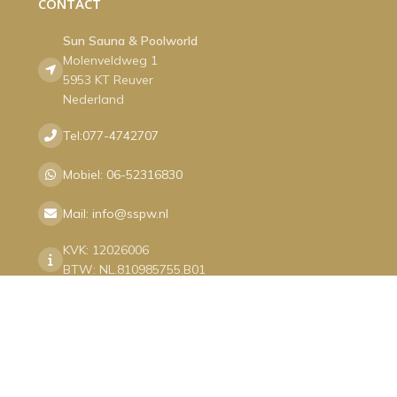
CONTACT
Sun Sauna & Poolworld
Molenveldweg 1
5953 KT Reuver
Nederland
Tel:077-4742707
Mobiel: 06-52316830
Mail: info@sspw.nl
KVK: 12026006
BTW: NL.810985755.B01
aanpassen
|
Privacyverklaring