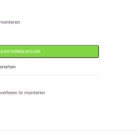
 monteren
 AAN WINKELWAGEN
orieten
overheen te monteren