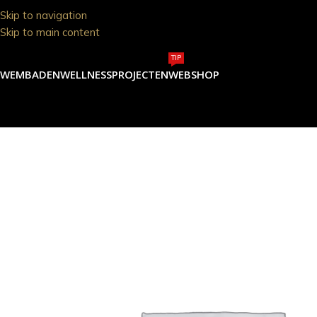
Skip to navigation
Skip to main content
TIP
ZWEMBADEN
WELLNESS
PROJECTEN
WEBSHOP