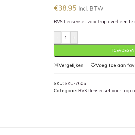
€
38.95
Incl. BTW
RVS flensenset voor trap overheen te
-
+
TOEVOEGEN
Vergelijken
Voeg toe aan fav
SKU:
SKU-7606
Categorie:
RVS flensenset voor trap 