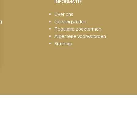
INFORMATIE
Over ons
g
Openingstijden
Populaire zoektermen
Algemene voorwaarden
Sitemap
orbehouden.
Webdevelopment en hosting door Madoo
///
Cookievoorkeuren 
 geopend