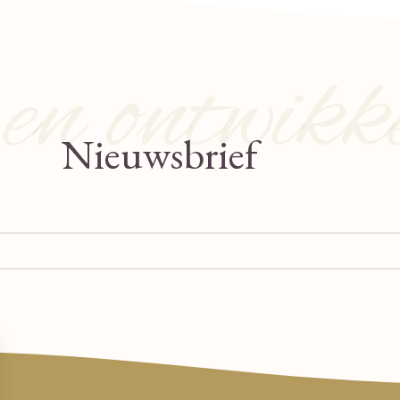
n ontwikk
Nieuwsbrief