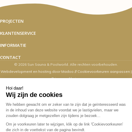
PROJECTEN
KLANTENSERVICE
INFORMATIE
CONTACT
© 2026 Sun Sauna & Poolworld. Alle rechten voorbehouden.
Webdevelopment en hosting door Madoo
///
Cookievoorkeuren aanpassen
|
Privacyverklaring
Zaterdag's zijn wij van 10.00 t/m 16.00
uur geopend
Overige dagen mogelijk op afspraak. Contact via email,
webshop, whatsapp en telefonisch kan op alle