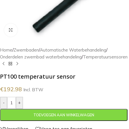
Klik om te vergroten
Home
/
Zwembaden
/
Automatische Waterbehandeling
/
Onderdelen zwembad waterbehandeling
/
Temperatuursensoren
PT100 temperatuur sensor
€
192.98
Incl. BTW
-
+
TOEVOEGEN AAN WINKELWAGEN
Vergelijken
Voeg toe aan favorieten