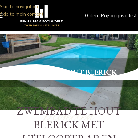
Skip to navigation
Skip to main content
0
item
Prijsopgave lijst
ZWEMBAD HOUT BLERICK
ZWEMBAD TE HOUT
projecten
BLERICK MET