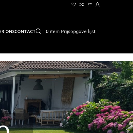
0
item
Prijsopgave lijst
ER ONS
CONTACT
O