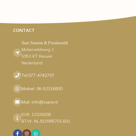
CONTACT
Sun Sauna & Poolworld
Molenveldweg 1
5953 KT Reuver
Nederland
Tel:077-4742707
Mobiel: 06-52316830
Mail: info@sspw.nl
KVK: 12026006
BTW: NL.810985755.B01