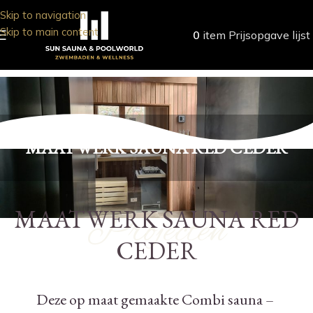
Skip to navigation
Skip to main content
0
item
Prijsopgave lijst
MAATWERK SAUNA RED CEDER
MAATWERK SAUNA RED
Projecten
CEDER
Deze op maat gemaakte Combi sauna –