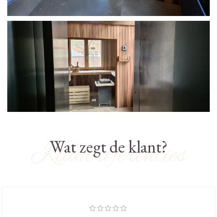
Wat zegt de klant?
Klantreferenties