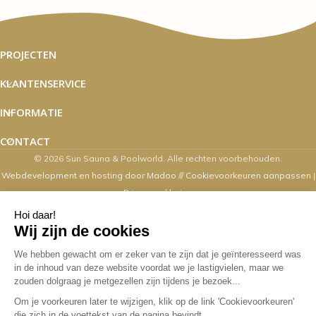
PROJECTEN
KLANTENSERVICE
INFORMATIE
CONTACT
© 2026 Sun Sauna & Poolworld. Alle rechten voorbehouden.
Webdevelopment en hosting door Madoo
///
Cookievoorkeuren aanpassen
|
Privacyverklaring
Zaterdag's zijn wij van 10.00 t/m 16.00
uur geopend
Overige dagen mogelijk op afspraak. Contact via email,
webshop, whatsapp en telefonisch kan op alle