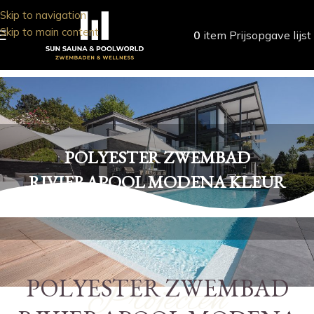
Skip to navigation
Skip to main content
0
item
Prijsopgave lijst
POLYESTER ZWEMBAD
RIVIERAPOOL MODENA KLEUR
WIT
POLYESTER ZWEMBAD
Projecten