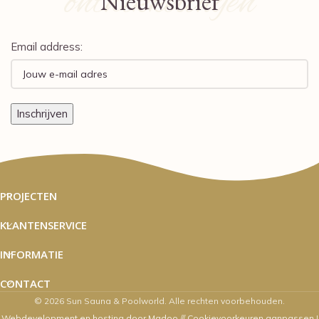
ontwikkelingen
Nieuwsbrief
Email address:
PROJECTEN
KLANTENSERVICE
INFORMATIE
CONTACT
© 2026 Sun Sauna & Poolworld. Alle rechten voorbehouden.
Webdevelopment en hosting door Madoo
///
Cookievoorkeuren aanpassen
|