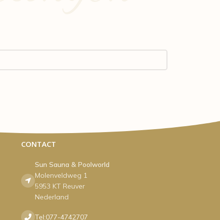
CONTACT
Sun Sauna & Poolworld
Molenveldweg 1
5953 KT Reuver
Nederland
Tel:077-4742707