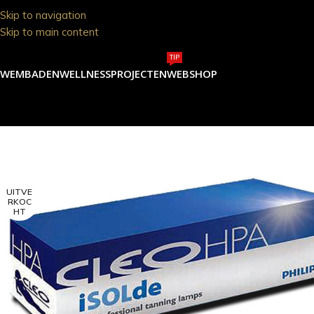
Skip to navigation
Skip to main content
TIP
ZWEMBADEN
WELLNESS
PROJECTEN
WEBSHOP
UITVE
RKOC
HT