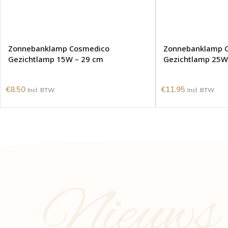
Zonnebanklamp Cosmedico
Zonnebanklamp 
Gezichtlamp 15W – 29 cm
Gezichtlamp 25W
€
8.50
€
11.95
Incl. BTW
Incl. BTW
Nieuws e