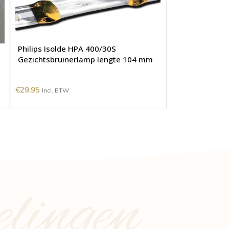
Philips Isolde HPA 400/30S
Gezichtsbruinerlamp lengte 104 mm
€
29.95
Incl. BTW
elingen