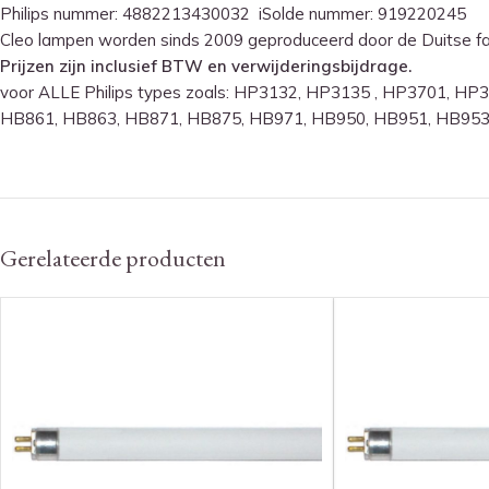
Philips nummer: 4882213430032 iSolde nummer: 919220245
Cleo lampen worden sinds 2009 geproduceerd door de Duitse fa
Prijzen zijn inclusief BTW en verwijderingsbijdrage.
voor ALLE Philips types zoals: HP3132, HP3135 , HP3701, 
HB861, HB863, HB871, HB875, HB971, HB950, HB951, HB953
Gerelateerde producten