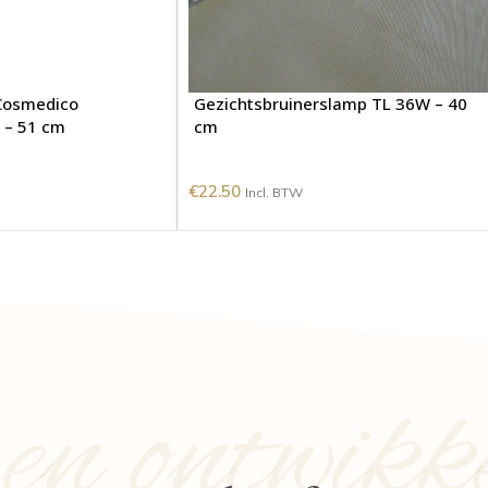
Cosmedico
Gezichtsbruinerslamp TL 36W – 40
 – 51 cm
cm
€
22.50
Incl. BTW
n ontwikk