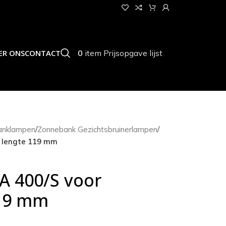
0
item
Prijsopgave lijst
ER ONS
CONTACT
anklampen
/
Zonnebank Gezichtsbruinerlampen
/
r lengte 119 mm
PA 400/S voor
119 mm