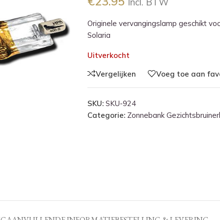
€
23.95
Incl. BTW
Originele vervangingslamp geschikt vo
Solaria
Uitverkocht
Vergelijken
Voeg toe aan fav
SKU:
SKU-924
Categorie:
Zonnebank Gezichtsbruine
NG
AANVULLENDE INFORMATIE
BESTELLING & LEVERING