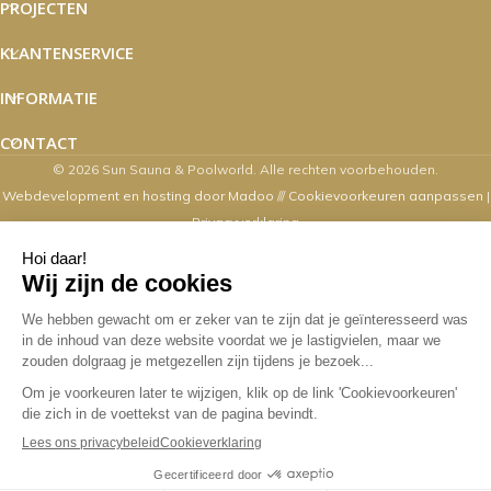
PROJECTEN
KLANTENSERVICE
INFORMATIE
CONTACT
© 2026 Sun Sauna & Poolworld. Alle rechten voorbehouden.
Webdevelopment en hosting door Madoo
///
Cookievoorkeuren aanpassen
|
Privacyverklaring
Zaterdag's zijn wij van 10.00 t/m 16.00
uur geopend
Overige dagen mogelijk op afspraak. Contact via email,
webshop, whatsapp en telefonisch kan op alle
werkdagen