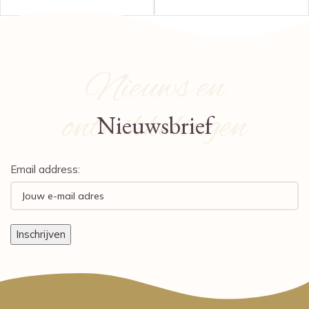
Nieuws en
ontwikkelingen
Nieuwsbrief
Email address: