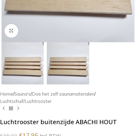
Klik om te vergroten
Home
/
Sauna's
/
Doe het zelf saunamaterialen
/
Luchtschuif/Luchtrooster
Luchtrooster buitenzijde ABACHI HOUT
€
17.95
€
35.00
Incl. BTW