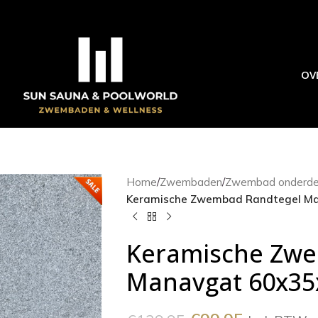
OV
Home
/
Zwembaden
/
Zwembad onderde
Keramische Zwembad Randtegel Ma
Keramische Zwe
Manavgat 60x35