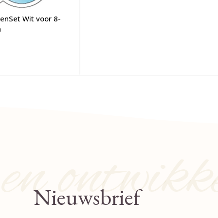
nSet Wit voor 8-
n
n ontwikk
Nieuwsbrief