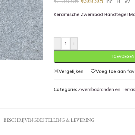
€
99.95
€
139.95
Incl. BTW
Keramische Zwembad Randtegel Ma
-
+
TOEVOEGEN
Vergelijken
Voeg toe aan fav
Categorie:
Zwembadranden en Terras
BESCHRIJVING
BESTELLING & LEVERING