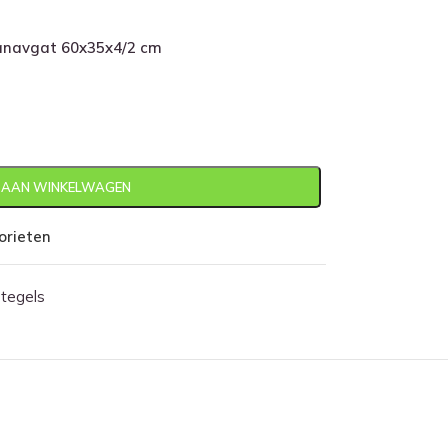
navgat 60x35x4/2 cm
 AAN WINKELWAGEN
orieten
tegels