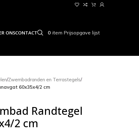
0
item
Prijsopgave lijst
ER ONS
CONTACT
len
/
Zwembadranden en Terrastegels
/
navgat 60x35x4/2 cm
mbad Randtegel
x4/2 cm