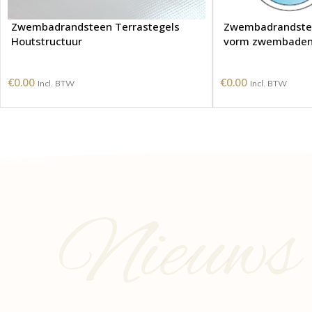
Zwembadrandsteen Terrastegels
Zwembadrandstee
Houtstructuur
vorm zwembade
€
0.00
€
0.00
Incl. BTW
Incl. BTW
Nieuws e