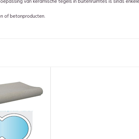
epassing van keramische tegels in buitenruimtes is sinds enkele 
en of betonproducten.