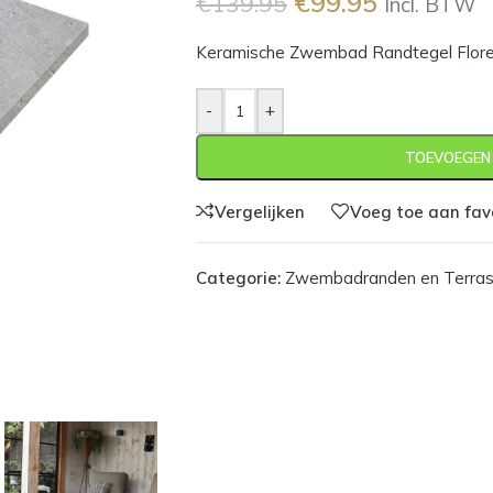
€
99.95
€
139.95
Incl. BTW
Keramische Zwembad Randtegel Floren
-
+
TOEVOEGEN
Vergelijken
Voeg toe aan fav
Categorie:
Zwembadranden en Terras