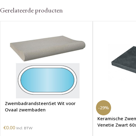
Gerelateerde producten
ZwembadrandsteenSet Wit voor
-29%
Ovaal zwembaden
Keramische Zwem
Venetie Zwart 6
€
0.00
Incl. BTW