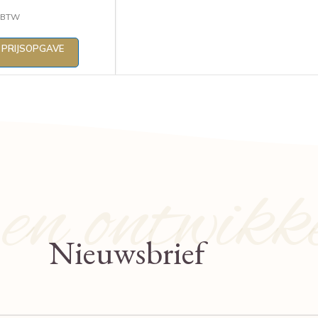
. BTW
 PRIJSOPGAVE
n ontwikk
Nieuwsbrief