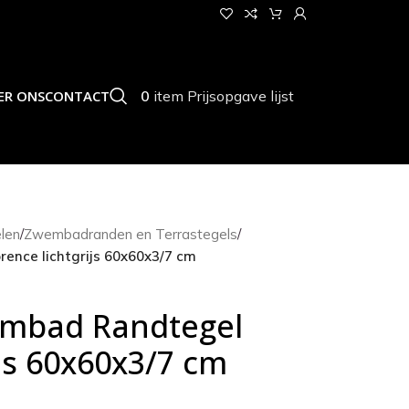
0
item
Prijsopgave lijst
ER ONS
CONTACT
len
/
Zwembadranden en Terrastegels
/
ence lichtgrijs 60x60x3/7 cm
mbad Randtegel
ijs 60x60x3/7 cm