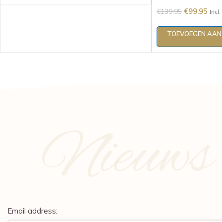
€
99.95
€
139.95
Incl
TOEVOEGEN AAN
Nieuws e
Email address: