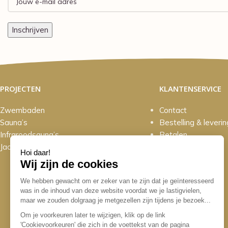
PROJECTEN
KLANTENSERVICE
Zwembaden
Contact
Sauna’s
Bestelling & leverin
Infraroodsauna’s
Betalen
Jacuzzi’s / Spa’s
Retourneren