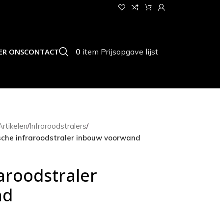
0
item
Prijsopgave lijst
ER ONS
CONTACT
rtikelen
/
Infraroodstralers
/
che infraroodstraler inbouw voorwand
aroodstraler
nd