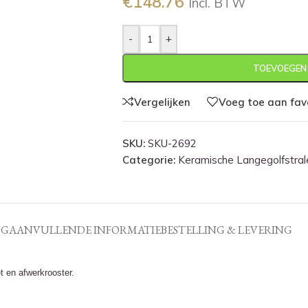
€
148.76
Incl. BTW
-
+
TOEVOEGEN
Vergelijken
Voeg toe aan fav
SKU:
SKU-2692
Categorie:
Keramische Langegolfstral
NG
AANVULLENDE INFORMATIE
BESTELLING & LEVERING
 en afwerkrooster.