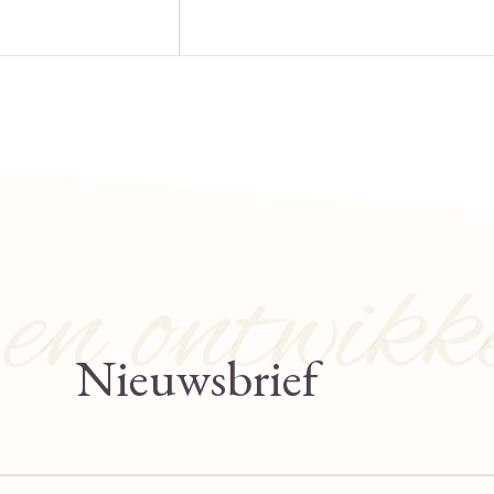
n ontwikk
Nieuwsbrief