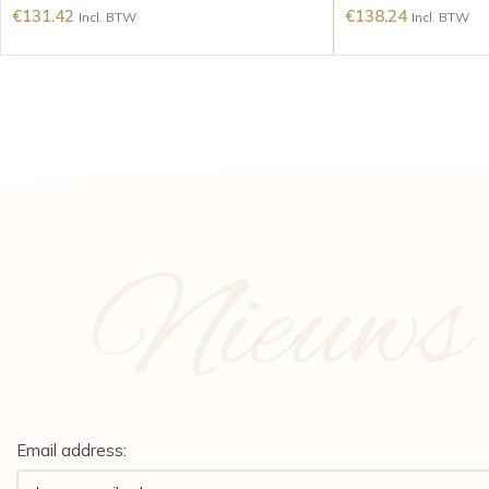
€
131.42
€
138.24
Incl. BTW
Incl. BTW
Nieuws e
Email address: