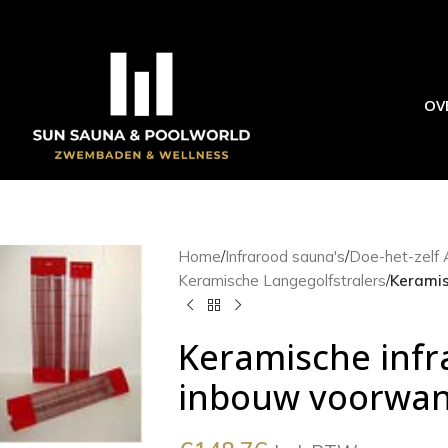
OV
Home
/
Infrarood sauna's
/
Doe-het-zelf A
Keramische Langegolfstralers
/
Keramis
Keramische infr
inbouw voorwa