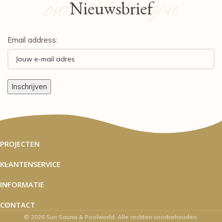
ontwikkelingen
Nieuwsbrief
Email address:
PROJECTEN
KLANTENSERVICE
INFORMATIE
CONTACT
© 2026 Sun Sauna & Poolworld. Alle rechten voorbehouden.