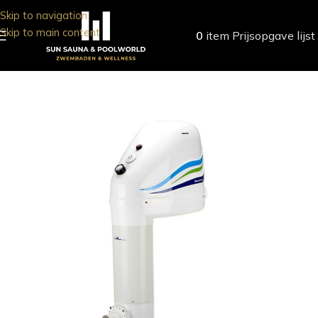
Skip to navigation
Skip to main content
0
item
Prijsopgave lijst