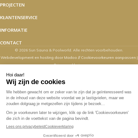
PROJECTEN
KLANTENSERVICE
INFORMATIE
CONTACT
© 2026 Sun Sauna & Poolworld. Alle rechten voorbehouden.
Webdevelopment en hosting door Madoo
///
Cookievoorkeuren aanpassen
|
Privacyverklaring
Zaterdag's zijn wij van 10.00 t/m 16.00
uur geopend
Overige dagen mogelijk op afspraak. Contact via email,
webshop, whatsapp en telefonisch kan op alle
werkdagen