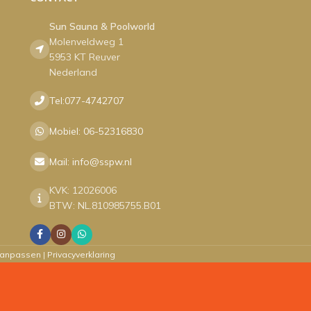
Sun Sauna & Poolworld
Molenveldweg 1
5953 KT Reuver
Nederland
Tel:077-4742707
Mobiel: 06-52316830
Mail: info@sspw.nl
KVK: 12026006
BTW: NL.810985755.B01
aanpassen
|
Privacyverklaring