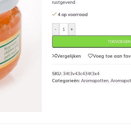
rustgevend.
4 op voorraad
-
+
TOEVOEGEN
Vergelijken
Voeg toe aan fav
SKU:
34t3v43c434t3x4
Categorieën:
Aromapotten
,
Aromapott