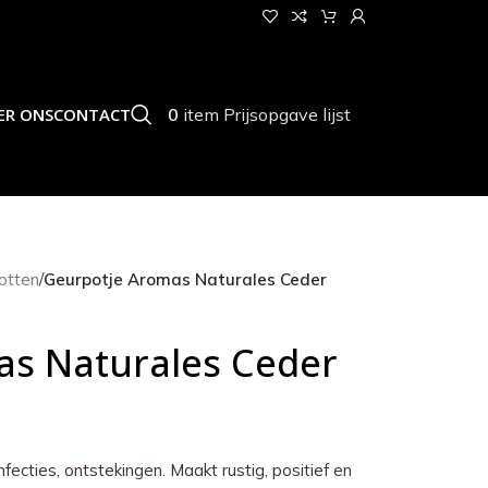
0
item
Prijsopgave lijst
ER ONS
CONTACT
otten
/
Geurpotje Aromas Naturales Ceder
as Naturales Ceder
nfecties, ontstekingen. Maakt rustig, positief en