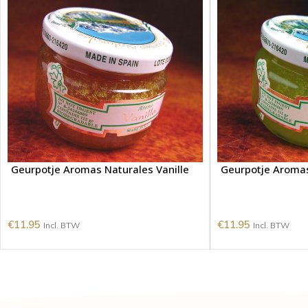
Geurpotje Aromas Naturales Vanille
Geurpotje Aromas
€
11.95
€
11.95
Incl. BTW
Incl. BTW