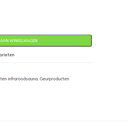
 AAN WINKELWAGEN
orieten
en infraroodsauna
,
Geurproducten