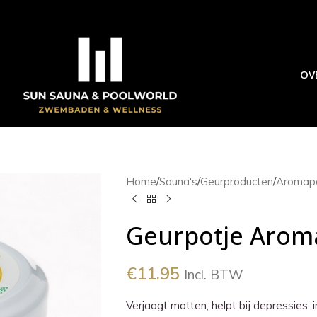
OV
Home
/
Sauna's
/
Geurproducten
/
Aromap
Geurpotje Arom
€
11.95
Incl. BTW
Verjaagt motten, helpt bij depressies, i