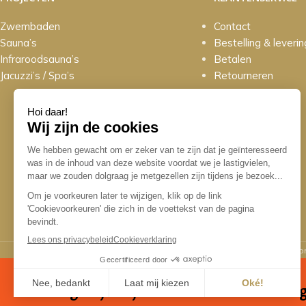
Zwembaden
Contact
Sauna’s
Bestelling & leverin
Infraroodsauna’s
Betalen
Jacuzzi’s / Spa’s
Retourneren
© 2026 Sun Sauna & Poolworld. Alle rechten vo
Zaterdag's zijn wij van 10.00 t/m 16.00 uur