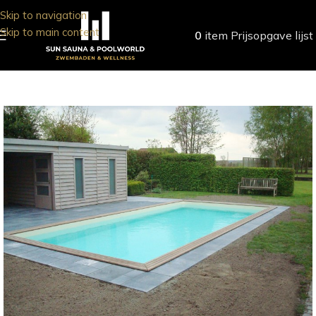
Skip to navigation
Skip to main content
0
item
Prijsopgave lijst