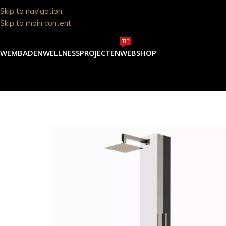
Skip to navigation
Skip to main content
TIP
ZWEMBADEN
WELLNESS
PROJECTEN
WEBSHOP