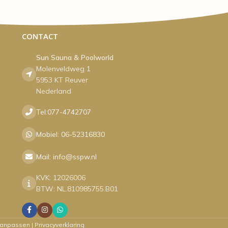
CONTACT
Sun Sauna & Poolworld
Molenveldweg 1
5953 KT Reuver
Nederland
Tel:077-4742707
Mobiel: 06-52316830
Mail: info@sspw.nl
KVK: 12026006
BTW: NL.810985755.B01
aanpassen
|
Privacyverklaring