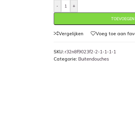
-
+
TOEVOEGEN
Vergelijken
Voeg toe aan fav
SKU:
r32n8f9023f2-2-1-1-1-1
Categorie:
Buitendouches