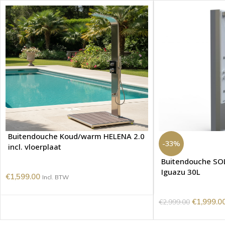
Buitendouche Koud/warm HELENA 2.0
-33%
incl. vloerplaat
Buitendouche SOL
Iguazu 30L
€
1,599.00
Incl. BTW
€
1,999.0
€
2,999.00