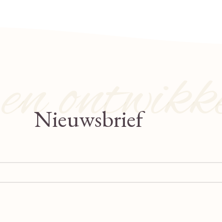
n ontwikk
Nieuwsbrief