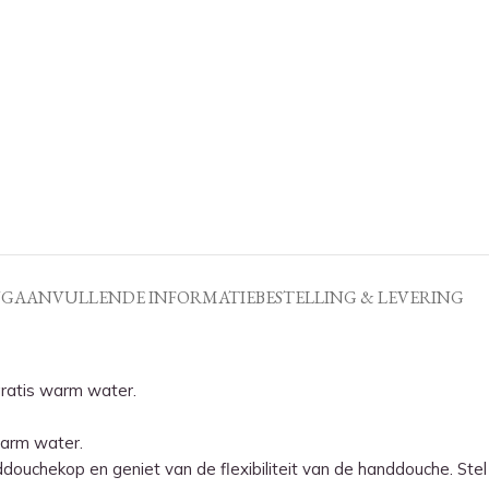
NG
AANVULLENDE INFORMATIE
BESTELLING & LEVERING
gratis warm water.
warm water.
ouchekop en geniet van de flexibiliteit van de handdouche.
Ste