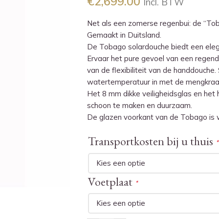
€
2,699.00
Incl. BTW
Net als een zomerse regenbui: de “Tob
Gemaakt in Duitsland.
De Tobago solardouche biedt een eleg
Ervaar het pure gevoel van een regen
van de flexibiliteit van de handdouche.
watertemperatuur in met de mengkraa
Het 8 mm dikke veiligheidsglas en het 
schoon te maken en duurzaam.
De glazen voorkant van de Tobago is w
Transportkosten bij u thuis
*
Voetplaat
*