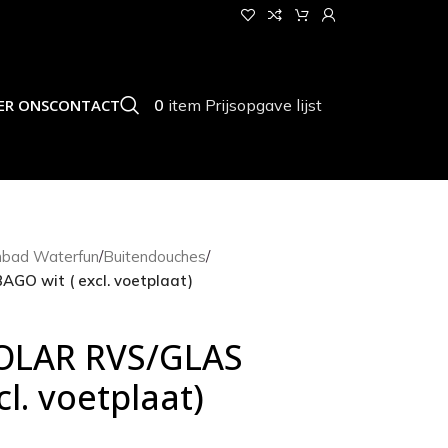
0
item
Prijsopgave lijst
ER ONS
CONTACT
bad Waterfun
/
Buitendouches
/
O wit ( excl. voetplaat)
OLAR RVS/GLAS
l. voetplaat)