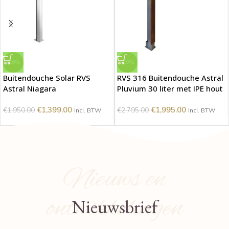
-28%
-29%
Buitendouche Solar RVS
RVS 316 Buitendouche Astral
Astral Niagara
Pluvium 30 liter met IPE hout
€
1,399.00
€
1,995.00
€
1,950.00
€
2,795.00
Incl. BTW
Incl. BTW
Nieuws en
ontwikkelingen
Nieuwsbrief