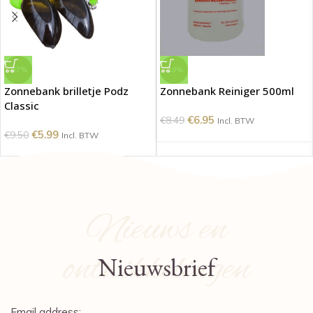
-37%
-18%
Zonnebank brilletje Podz
Zonnebank Reiniger 500ml
Classic
€
6.95
€
8.49
Incl. BTW
€
5.99
€
9.50
Incl. BTW
Nieuws en
ontwikkelingen
Nieuwsbrief
Email address: