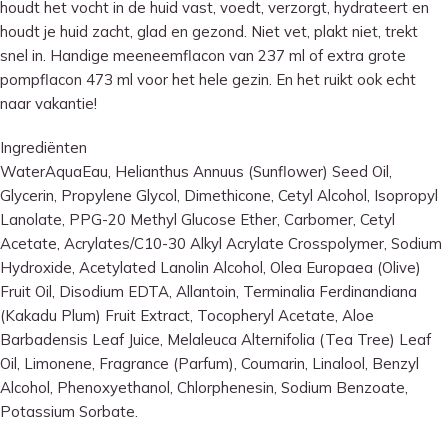
houdt het vocht in de huid vast, voedt, verzorgt, hydrateert en
houdt je huid zacht, glad en gezond. Niet vet, plakt niet, trekt
snel in. Handige meeneemflacon van 237 ml of extra grote
pompflacon 473 ml voor het hele gezin. En het ruikt ook echt
naar vakantie!
Ingrediënten
WaterAquaEau, Helianthus Annuus (Sunflower) Seed Oil,
Glycerin, Propylene Glycol, Dimethicone, Cetyl Alcohol, Isopropyl
Lanolate, PPG-20 Methyl Glucose Ether, Carbomer, Cetyl
Acetate, Acrylates/C10-30 Alkyl Acrylate Crosspolymer, Sodium
Hydroxide, Acetylated Lanolin Alcohol, Olea Europaea (Olive)
Fruit Oil, Disodium EDTA, Allantoin, Terminalia Ferdinandiana
(Kakadu Plum) Fruit Extract, Tocopheryl Acetate, Aloe
Barbadensis Leaf Juice, Melaleuca Alternifolia (Tea Tree) Leaf
Oil, Limonene, Fragrance (Parfum), Coumarin, Linalool, Benzyl
Alcohol, Phenoxyethanol, Chlorphenesin, Sodium Benzoate,
Potassium Sorbate.